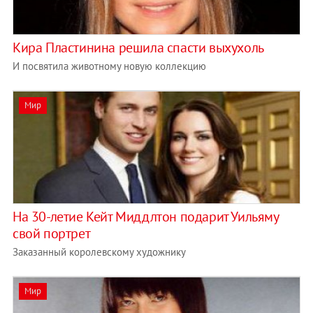
Кира Пластинина решила спасти выхухоль
И посвятила животному новую коллекцию
Мир
На 30-летие Кейт Миддлтон подарит Уильяму
свой портрет
Заказанный королевскому художнику
Мир