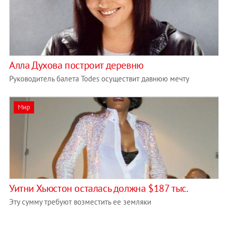
Алла Духова построит деревню
Руководитель балета Todes осуществит давнюю мечту
Мир
Уитни Хьюстон осталась должна $187 тыс.
Эту сумму требуют возместить ее земляки