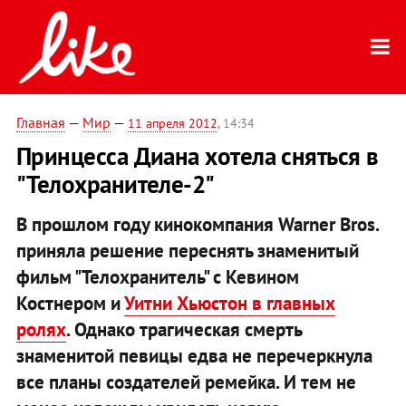
Главная
—
Мир
—
11 апреля 2012
, 14:34
Принцесса Диана хотела сняться в
"Телохранителе-2"
В прошлом году кинокомпания Warner Bros.
приняла решение переснять знаменитый
фильм "Телохранитель" с Кевином
Костнером и
Уитни Хьюстон в главных
ролях
. Однако трагическая смерть
знаменитой певицы едва не перечеркнула
все планы создателей ремейка. И тем не