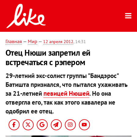
Главная
—
Мир
—
12 апреля 2012
, 14:31
Отец Нюши запретил ей
встречаться с рэпером
29-летний экс-солист группы "Бандэрос"
Батишта признался, что пытался ухаживать
за 21-летней
певицей Нюшей
. Но она
отвергла его, так как этого кавалера не
одобрил ее отец.