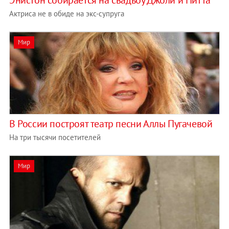
Энистон собирается на свадьбу Джоли и Питта
Актриса не в обиде на экс-супруга
Мир
В России построят театр песни Аллы Пугачевой
На три тысячи посетителей
Мир