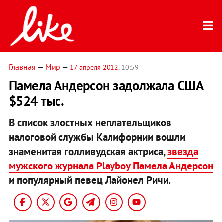
Главная
—
Мир
—
17 апреля 2012
, 10:59
Памела Андерсон задолжала США
$524 тыс.
В список злостных неплательщиков
налоговой службы Калифорнии вошли
знаменитая голливудская актриса,
звезда
мужского журнала Playboy Памела Андерсон
и популярный певец Лайонел Ричи.