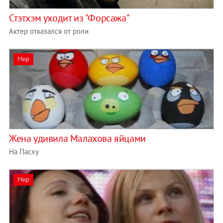
Стэтхэм уходит из "Форсажа"
Актер отказался от роли
Мир
Жена удивила Малахова яйцами
На Пасху
Мир