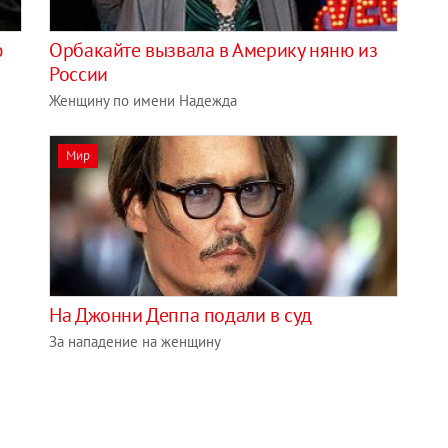
ю
Орбакайте вызвала в Америку няню из
России
Женщину по имени Надежда
Мир
На Джонни Деппа подали в суд
За нападение на женщину