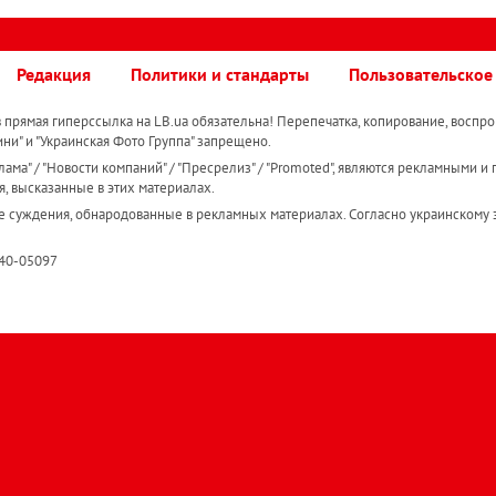
Редакция
Политики и стандарты
Пользовательское
прямая гиперссылка на LB.ua обязательна! Перепечатка, копирование, воспро
ини" и "Украинская Фото Группа" запрещено.
ама" / "Новости компаний" / "Пресрелиз" / "Promoted", являются рекламными и 
я, высказанные в этих материалах.
е суждения, обнародованные в рекламных материалах. Согласно украинскому з
R40-05097