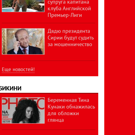
супруга капитана
клуба Английской
Премьер-Лиги
Дядю президента
Сирии будут судить
за мошенничество
Еще новостей!
БИКИНИ
Беременная Тина
Кунаки обнажилась
для обложки
глянца