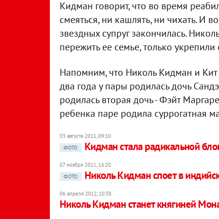
Кидман говорит, что во время реаби
смеяться, ни кашлять, ни чихать. И 
звездных супруг закончилась. Николь
пережить ее семье, только укрепили
Напомним, что Николь Кидман и Кит 
два года у пары родилась дочь Сандэ
родилась вторая дочь - Фэйт Маргаре
ребенка паре родила суррогатная ма
03 августа 2011, 09:10
Кидман стала радикальной бл
ФОТО
07 ноября 2011, 16:20
Николь Кидман споет в индийск
ФОТО
06 апреля 2012, 10:38
Николь Кидман станет княгиней Мон