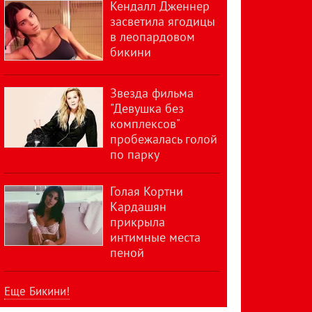
Кендалл Дженнер
засветила ягодицы
в леопардовом
бикини
Звезда фильма
"Девушка без
комплексов"
пробежалась голой
по парку
Голая Кортни
Кардашян
прикрыла
интимные места
пеной
Еще Бикини!