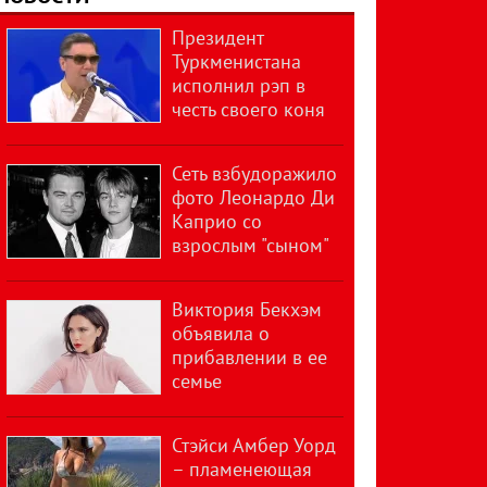
Президент
Туркменистана
исполнил рэп в
честь своего коня
Сеть взбудоражило
фото Леонардо Ди
Каприо со
взрослым "сыном"
Виктория Бекхэм
объявила о
прибавлении в ее
семье
Стэйси Амбер Уорд
– пламенеющая