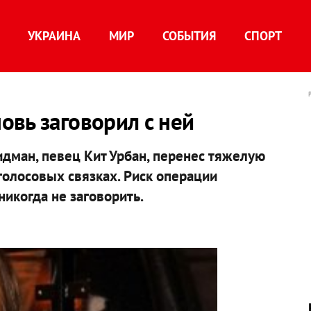
УКРАИНА
МИР
СОБЫТИЯ
СПОРТ
вь заговорил с ней
дман, певец Кит Урбан, перенес тяжелую
голосовых связках. Риск операции
никогда не заговорить.