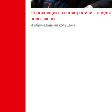
Пороховщикова похоронили с прядь
волос жены
И обручальными кольцами