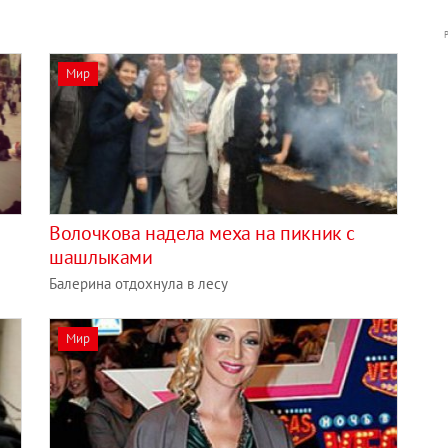
Мир
Волочкова надела меха на пикник с
шашлыками
Балерина отдохнула в лесу
Мир