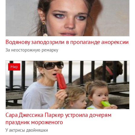
Водянову заподозрили в пропаганде анорексии
За неосторожную ремарку
Мир
Сара Джессика Паркер устроила дочерям
праздник мороженого
У актрисы двойняшки