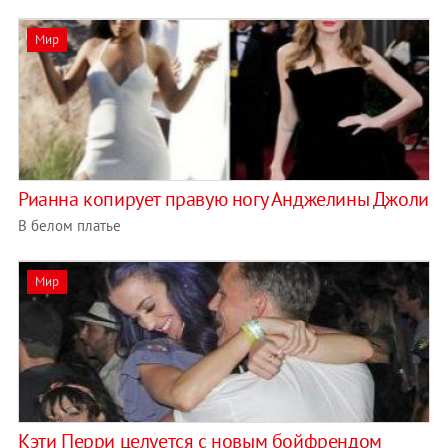
Мир
Рианна копирует правую ногу Анджелины Джоли
В белом платье
Мир
Кэти Перри целуется с новым бойфрендом