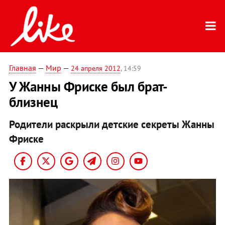
Главная
—
Мир
—
24 апреля 2012
, 14:59
У Жанны Фриске был брат-
близнец
Родители раскрыли детские секреты Жанны
Фриске