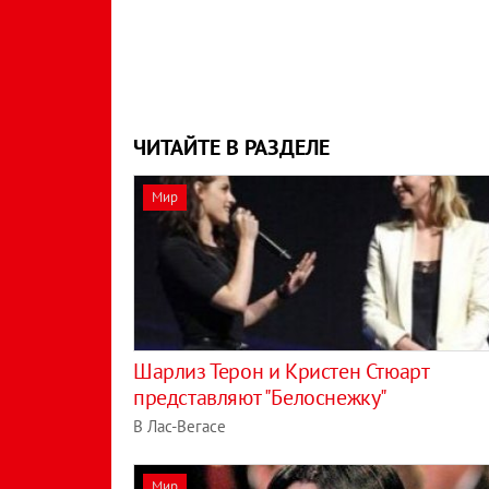
ЧИТАЙТЕ В РАЗДЕЛЕ
Мир
Шарлиз Терон и Кристен Стюарт
представляют "Белоснежку"
В Лас-Вегасе
Мир