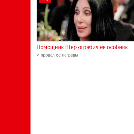
Помощник Шер ограбил ее особняк
И продал ее награды