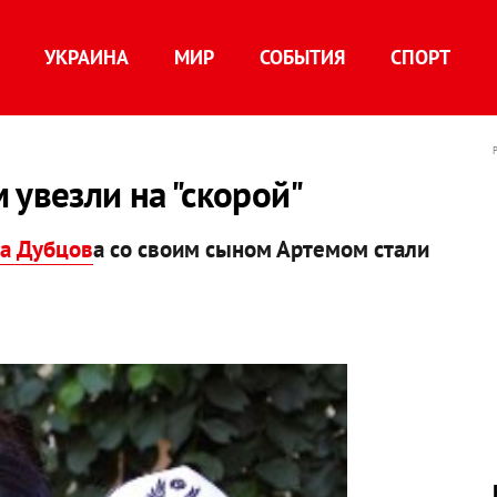
УКРАИНА
МИР
СОБЫТИЯ
СПОРТ
 увезли на "скорой"
а Дубцов
а со своим сыном Артемом стали