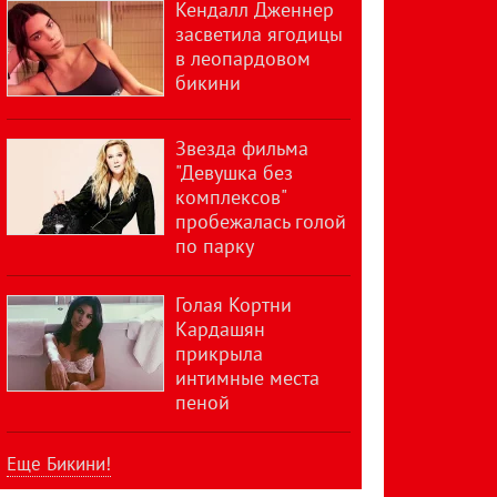
Кендалл Дженнер
засветила ягодицы
в леопардовом
бикини
Звезда фильма
"Девушка без
комплексов"
пробежалась голой
по парку
Голая Кортни
Кардашян
прикрыла
интимные места
пеной
Еще Бикини!