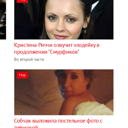
Кристина Риччи озвучит злодейку в
продолжении "Смурфиков"
Во второй части
Мир
Собчак выложила постельное фото с
девушкой