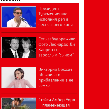
Президент
Туркменистана
исполнил рэп в
честь своего коня
Сеть взбудоражило
фото Леонардо Ди
Каприо со
взрослым "сыном"
Виктория Бекхэм
объявила о
прибавлении в ее
семье
Стэйси Амбер Уорд
– пламенеющая