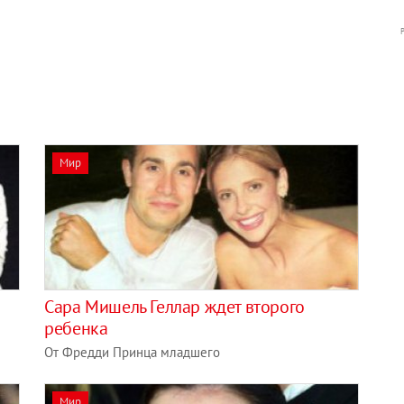
Мир
Сара Мишель Геллар ждет второго
ребенка
От Фредди Принца младшего
Мир