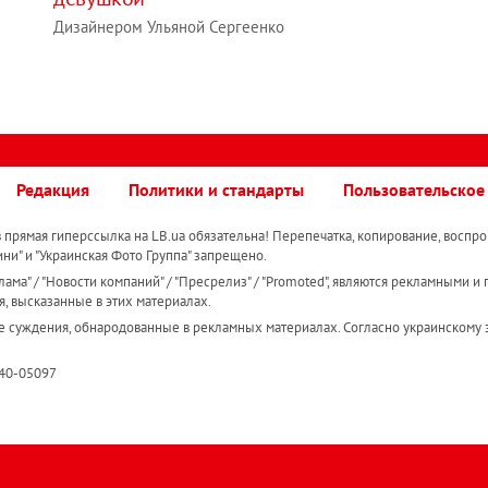
Дизайнером Ульяной Сергеенко
Редакция
Политики и стандарты
Пользовательское
прямая гиперссылка на LB.ua обязательна! Перепечатка, копирование, воспро
ини" и "Украинская Фото Группа" запрещено.
ама" / "Новости компаний" / "Пресрелиз" / "Promoted", являются рекламными и 
я, высказанные в этих материалах.
е суждения, обнародованные в рекламных материалах. Согласно украинскому з
R40-05097