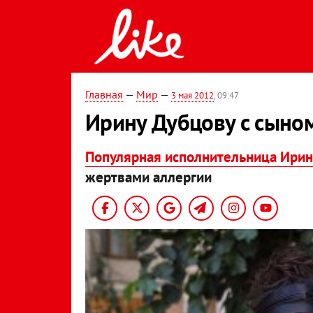
Главная
—
Мир
—
3 мая 2012
, 09:47
Ирину Дубцову с сыном
Популярная исполнительница Ирин
жертвами аллергии