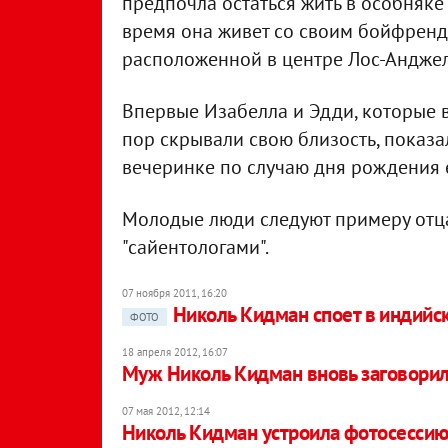
предпочла остаться жить в особняке
время она живет со своим бойфрен
расположенной в центре Лос-Анджел
Впервые Изабелла и Эдди, которые в
пор скрывали свою близость, показал
вечеринке по случаю дня рождения 
Молодые люди следуют примеру отца
"сайентологами".
07 ноября 2011, 16:20
Николь Кидман споет в индийск
ФОТО
18 апреля 2012, 16:07
Муж Николь Кидман вновь заговорил
07 мая 2012, 12:14
Николь Кидман устроила фотосессию