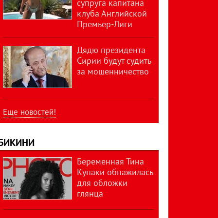
супруга капитана
клуба Английской
Премьер-Лиги
Дядю президента
Сирии будут судить
за мошенничество
Еще новостей!
БИКИНИ
Беременная Тина
Кунаки обнажилась
для обложки
глянца