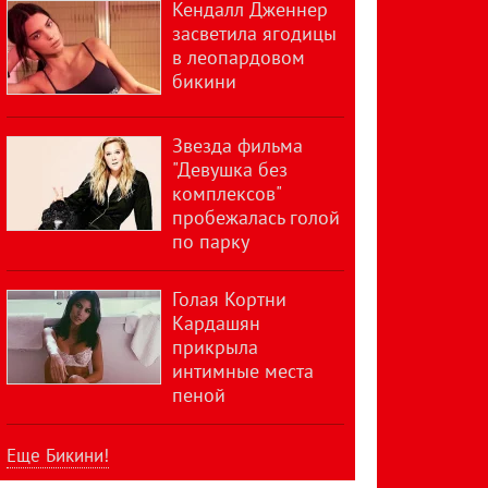
Кендалл Дженнер
засветила ягодицы
в леопардовом
бикини
Звезда фильма
"Девушка без
комплексов"
пробежалась голой
по парку
Голая Кортни
Кардашян
прикрыла
интимные места
пеной
Еще Бикини!