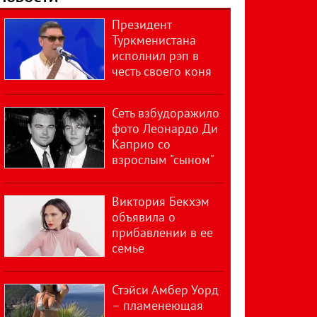
Президент
Туркменистана
исполнил рэп в
честь своего коня
Сеть взбудоражило
фото Леонардо Ди
Каприо со
взрослым "сыном"
Виктория Бекхэм
объявила о
прибавлении в ее
семье
Стэйси Амбер Уорд
– пламенеющая