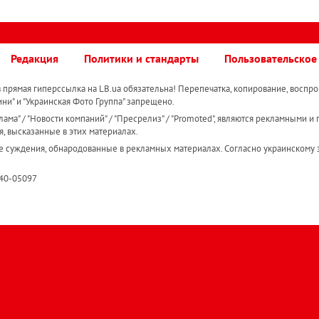
Редакция
Политики и стандарты
Пользовательское
прямая гиперссылка на LB.ua обязательна! Перепечатка, копирование, воспро
ини" и "Украинская Фото Группа" запрещено.
ама" / "Новости компаний" / "Пресрелиз" / "Promoted", являются рекламными и 
я, высказанные в этих материалах.
е суждения, обнародованные в рекламных материалах. Согласно украинскому з
R40-05097