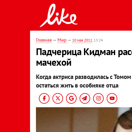
Главная
—
Мир
—
10 мая 2012
, 13:24
Падчерица Кидман рас
мачехой
Когда актриса разводилась с Томом
остаться жить в особняке отца