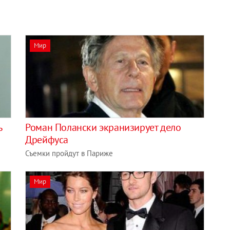
Мир
ь
Роман Полански экранизирует дело
Дрейфуса
Съемки пройдут в Париже
Мир