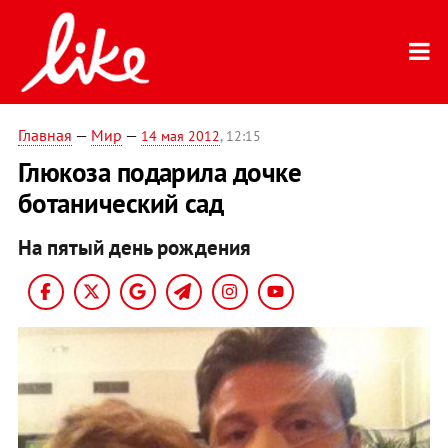
Главная
—
Мир
—
14 мая 2012
, 12:15
Глюкозa подарила дочке
ботанический сад
На пятый день рождения