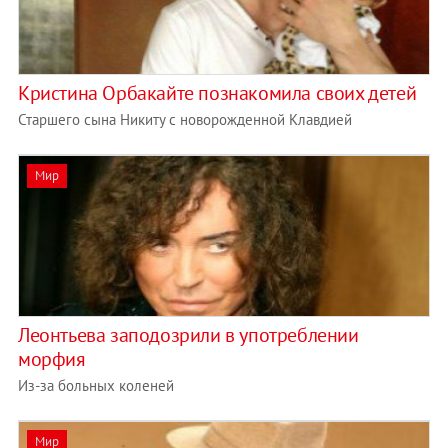
Кристина Орбакайте познакомила своих детей
Старшего сына Никиту с новорожденной Клавдией
Мир
Леонтьева заподозрили в употреблении
морфия
Из-за больных коленей
Мир