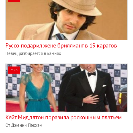
Руссо подарил жене бриллиант в 19 каратов
Певец разбирается в камнях
Мир
Кейт Миддлтон поразила роскошным платьем
От Дженни Пэкхэм