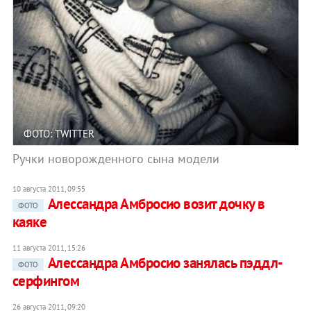
ФОТО: TWITTER
Ручки новорожденного сына модели
10 августа 2011, 09:55
Алессандра Амбросио возит дочку в
ФОТО
каяке
11 августа 2011, 15:26
Алессандра Амбросио занялась пэддл-
ФОТО
серфингом
26 августа 2011, 09:20