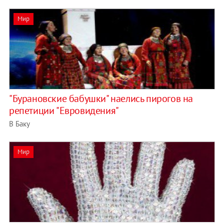
Мир
"Бурановские бабушки" наелись пирогов на
репетиции "Евровидения"
В Баку
Мир