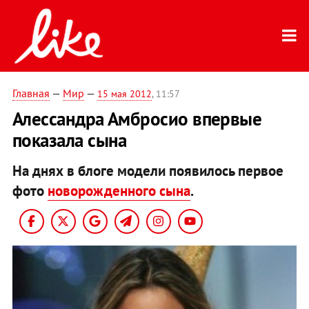
Главная
—
Мир
—
15 мая 2012
, 11:57
Алессандра Амбросио впервые
показала сына
На днях в блоге модели появилось первое
фото
новорожденного сына
.