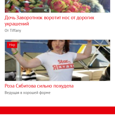
Дочь Заворотнюк воротит нос от дорогих
украшений
От Tiffany
Мир
Роза Сябитова сильно похудела
Ведущая в хорошей форме