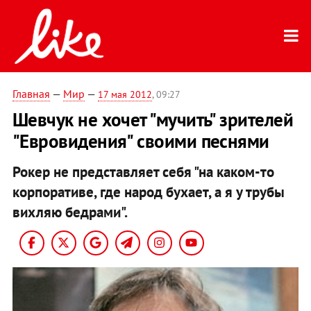
Главная
—
Мир
—
17 мая 2012
, 09:27
Шевчук не хочет "мучить" зрителей
"Евровидения" своими песнями
Рокер не представляет себя "на каком-то
корпоративе, где народ бухает, а я у трубы
вихляю бедрами".