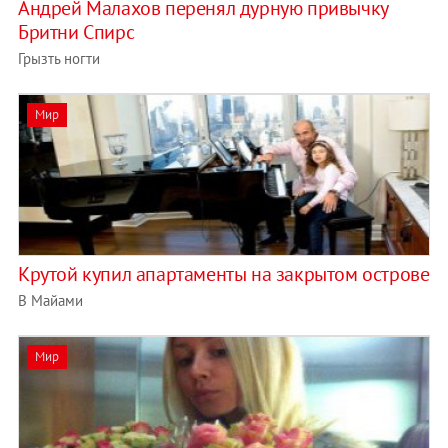
Андрей Малахов перенял дурную привычку
Бритни Спирс
Грызть ногти
Мир
Крутой купил апартаменты на закрытом острове
В Майами
Мир