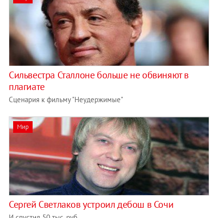
Сильвестра Сталлоне больше не обвиняют в
плагиате
Сценария к фильму "Неудержимые"
Мир
Сергей Светлаков устроил дебош в Сочи
И спустил 50 тыс. руб.