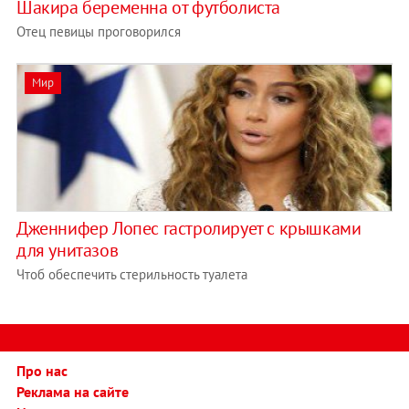
Шакира беременна от футболиста
Отец певицы проговорился
Мир
Дженнифер Лопес гастролирует с крышками
для унитазов
Чтоб обеспечить стерильность туалета
Про нас
Реклама на сайте