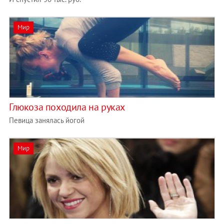
Мир
Глюкоза походила на руках
Певица занялась йогой
Мир