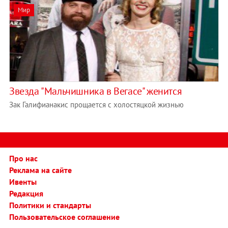
Мир
Звезда "Мальчишника в Вегасе" женится
Зак Галифианакис прощается с холостяцкой жизнью
Про нас
Реклама на сайте
Ивенты
Редакция
Политики и стандарты
Пользовательское соглашение