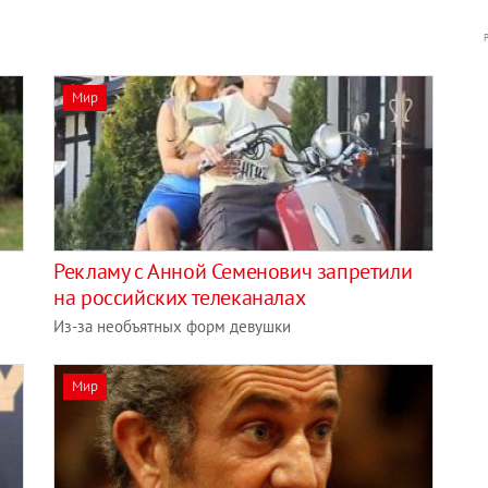
Мир
Рекламу с Анной Семенович запретили
на российских телеканалах
Из-за необъятных форм девушки
Мир