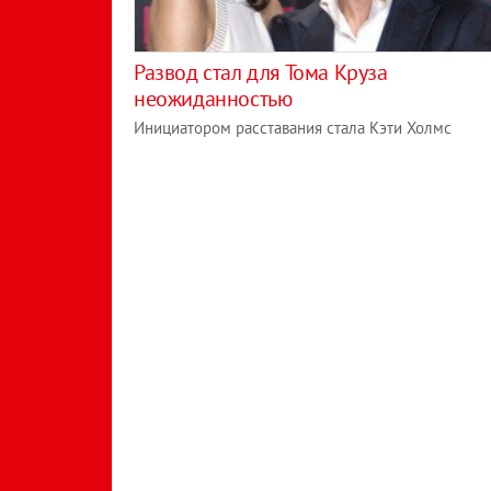
Развод стал для Тома Круза
неожиданностью
Инициатором расставания стала Кэти Холмс