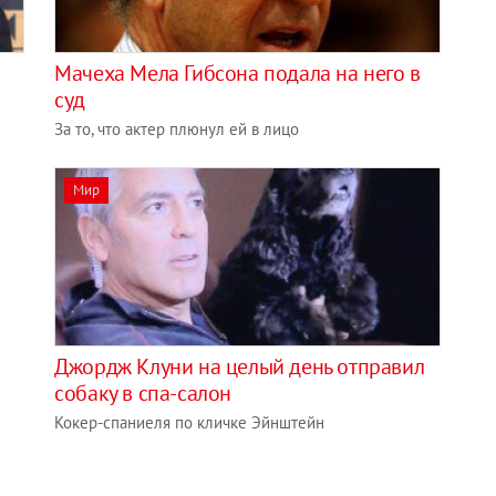
Мачеха Мела Гибсона подала на него в
суд
За то, что актер плюнул ей в лицо
Мир
Джордж Клуни на целый день отправил
собаку в спа-салон
Кокер-спаниеля по кличке Эйнштейн