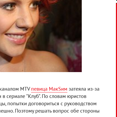
еканалом MTV
певица МакSим
затеяла из-за
 в сериале "Клуб". По словам юристов
ы, попытки договориться с руководством
пешно. Поэтому решать вопрос обе стороны