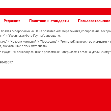
Редакция
Политики и стандарты
Пользовательское
прямая гиперссылка на LB.ua обязательна! Перепечатка, копирование, воспро
ини" и "Украинская Фото Группа" запрещено.
ама" / "Новости компаний" / "Пресрелиз" / "Promoted", являются рекламными и 
я, высказанные в этих материалах.
е суждения, обнародованные в рекламных материалах. Согласно украинскому з
R40-05097