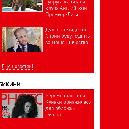
супруга капитана
клуба Английской
Премьер-Лиги
Дядю президента
Сирии будут судить
за мошенничество
Еще новостей!
БИКИНИ
Беременная Тина
Кунаки обнажилась
для обложки
глянца