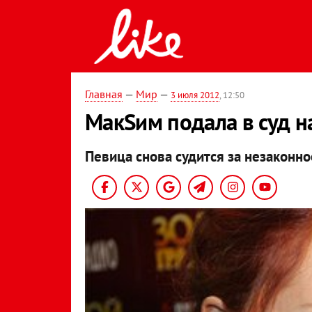
Главная
—
Мир
—
3 июля 2012
, 12:50
МакSим подала в суд н
Певица снова судится за незаконно