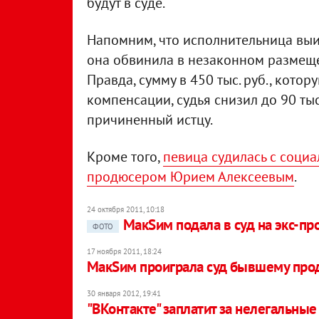
будут в суде.
Напомним, что исполнительница выиг
она обвинила в незаконном размеще
Правда, сумму в 450 тыс. руб., котор
компенсации, судья снизил до 90 тыс.
причиненный истцу.
Кроме того,
певица судилась с социа
продюсером Юрием Алексеевым
.
24 октября 2011, 10:18
МакSим подала в суд на экс-п
ФОТО
17 ноября 2011, 18:24
МакSим проиграла суд бывшему про
30 января 2012, 19:41
"ВКонтакте" заплатит за нелегальны