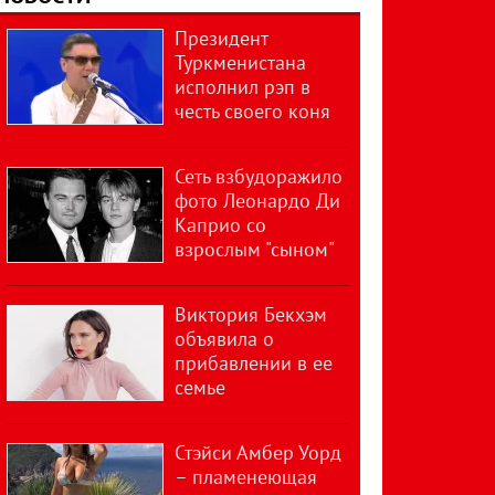
Президент
Туркменистана
исполнил рэп в
честь своего коня
Сеть взбудоражило
фото Леонардо Ди
Каприо со
взрослым "сыном"
Виктория Бекхэм
объявила о
прибавлении в ее
семье
Стэйси Амбер Уорд
– пламенеющая