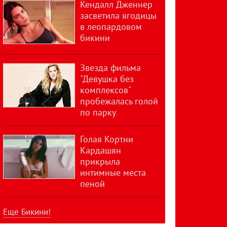
Кендалл Дженнер
засветила ягодицы
в леопардовом
бикини
Звезда фильма
"Девушка без
комплексов"
пробежалась голой
по парку
Голая Кортни
Кардашян
прикрыла
интимные места
пеной
Еще Бикини!