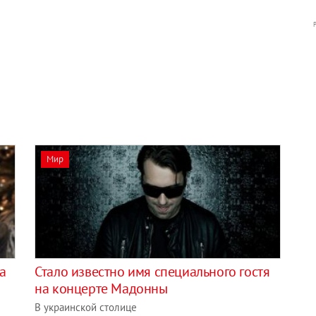
Мир
а
Стало известно имя специального гостя
на концерте Мадонны
В украинской столице