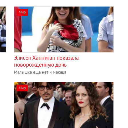
Мир
Элисон Ханниган показала
новорожденную дочь
Малышке еще нет и месяца
Мир