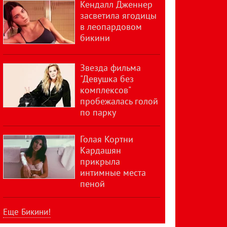
Кендалл Дженнер
засветила ягодицы
в леопардовом
бикини
Звезда фильма
"Девушка без
комплексов"
пробежалась голой
по парку
Голая Кортни
Кардашян
прикрыла
интимные места
пеной
Еще Бикини!