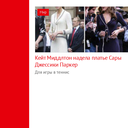
Мир
Кейт Миддлтон надела платье Сары
Джессики Паркер
Для игры в теннис