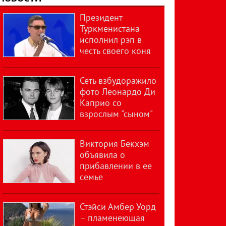
Президент
Туркменистана
исполнил рэп в
честь своего коня
Сеть взбудоражило
фото Леонардо Ди
Каприо со
взрослым "сыном"
Виктория Бекхэм
объявила о
прибавлении в ее
семье
Стэйси Амбер Уорд
– пламенеющая