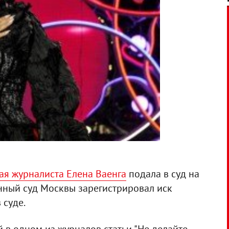
я журналиста Елена Ваенга
подала в суд на
онный суд Москвы зарегистрировал иск
 суде.