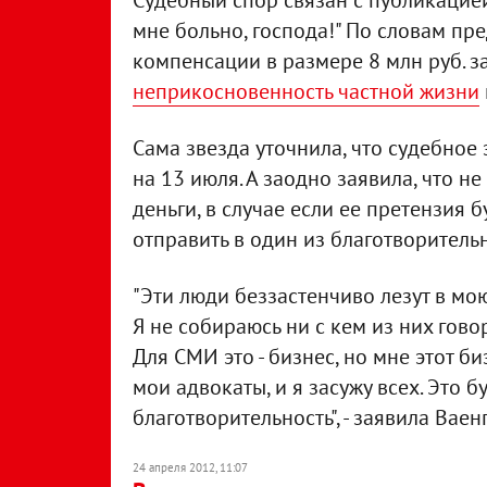
Судебный спор связан с публикацией
мне больно, господа!" По словам пре
компенсации в размере 8 млн руб. з
неприкосновенность частной жизни
Сама звезда уточнила, что судебное
на 13 июля. А заодно заявила, что не
деньги, в случае если ее претензия 
отправить в один из благотворитель
"Эти люди беззастенчиво лезут в мою 
Я не собираюсь ни с кем из них гово
Для СМИ это - бизнес, но мне этот би
мои адвокаты, и я засужу всех. Это б
благотворительность", - заявила Ваенг
24 апреля 2012, 11:07