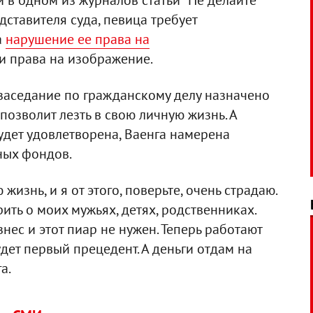
 в одном из журналов статьи "Не делайте
дставителя суда, певица требует
а
нарушение ее права на
и права на изображение.
 заседание по гражданскому делу назначено
 позволит лезть в свою личную жизнь. А
будет удовлетворена, Ваенга намерена
ных фондов.
жизнь, и я от этого, поверьте, очень страдаю.
рить о моих мужьях, детях, родственниках.
знес и этот пиар не нужен. Теперь работают
удет первый прецедент. А деньги отдам на
а.