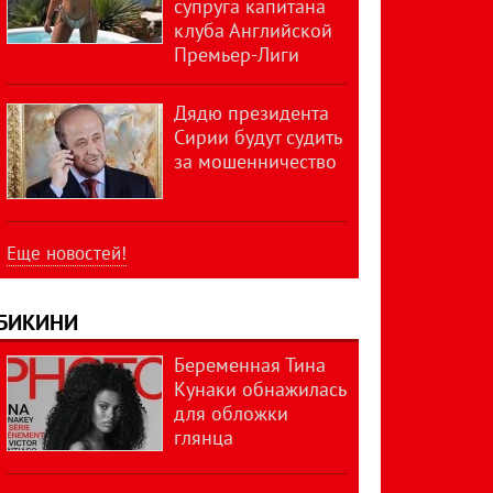
супруга капитана
клуба Английской
Премьер-Лиги
Дядю президента
Сирии будут судить
за мошенничество
Еще новостей!
БИКИНИ
Беременная Тина
Кунаки обнажилась
для обложки
глянца