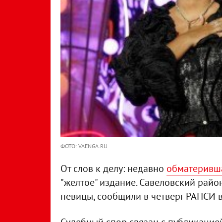
ФОТО: VAENGA.RU
От слов к делу: недавно
обматеривша
"желтое" издание. Савеловский рай
певицы, сообщили в четверг РАПСИ в