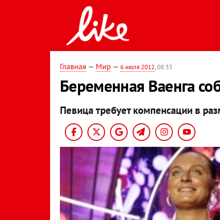
Главная
—
Мир
—
6 июля 2012
, 08:33
Беременная Ваенга соб
Певица требует компенсации в раз