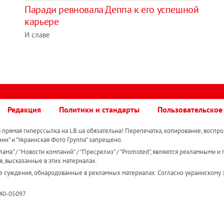
Паради ревновала Деппа к его успешной
карьере
И славе
Редакция
Политики и стандарты
Пользовательское
прямая гиперссылка на LB.ua обязательна! Перепечатка, копирование, воспро
ини" и "Украинская Фото Группа" запрещено.
ама" / "Новости компаний" / "Пресрелиз" / "Promoted", являются рекламными и 
я, высказанные в этих материалах.
е суждения, обнародованные в рекламных материалах. Согласно украинскому з
R40-05097