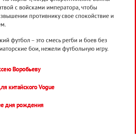
итвой с войсками императора, чтобы
звышении противнику свое спокойствие и
м.
ий футбол – это смесь регби и боев без
аторские бои, нежели футбольную игру.
ксею Воробьеву
ля китайского Vogue
ее дня рождения