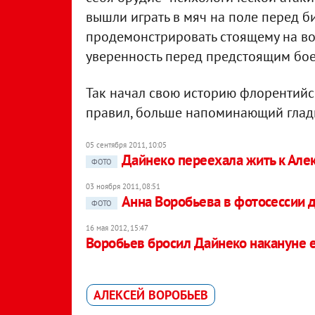
вышли играть в мяч на поле перед б
продемонстрировать стоящему на во
уверенность перед предстоящим бое
Так начал свою историю флорентийск
правил, больше напоминающий глади
05 сентября 2011, 10:05
Дайнеко переехала жить к Але
ФОТО
03 ноября 2011, 08:51
Анна Воробьева в фотосессии д
ФОТО
16 мая 2012, 15:47
Воробьев бросил Дайнеко накануне 
АЛЕКСЕЙ ВОРОБЬЕВ