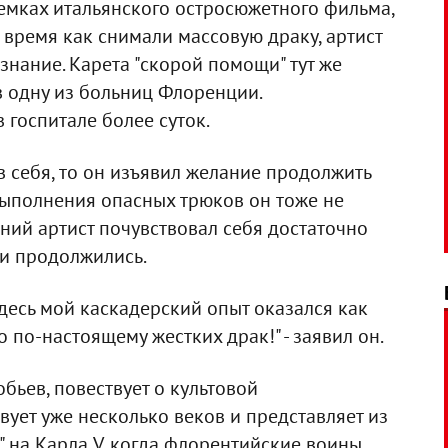
емках итальянского остросюжетного фильма,
о время как снимали массовую драку, артист
знание. Карета "скорой помощи" тут же
в одну из больниц Флоренции.
госпитале более суток.
 себя, то он изъявил желание продолжить
 выполнения опасных трюков он тоже не
етний артист почувствовал себя достаточно
и продолжились.
десь мой каскадерский опыт оказался как
о по-настоящему жестких драк!" - заявил он.
бьев, повествует о культовой
вует уже несколько веков и представляет из
" на Карла V, когда флорентийские воины