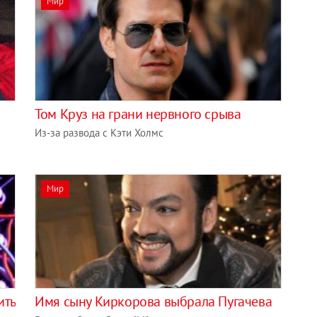
Мир
а
Том Круз на грани нервного срыва
Из-за развода с Кэти Холмс
Мир
ить
Имя сыну Киркорова выбрала Пугачева