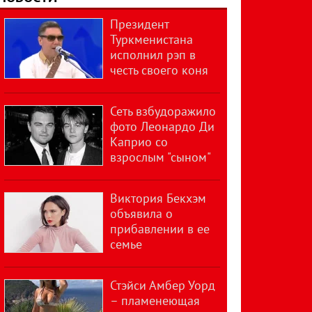
Президент
Туркменистана
исполнил рэп в
честь своего коня
Сеть взбудоражило
фото Леонардо Ди
Каприо со
взрослым "сыном"
Виктория Бекхэм
объявила о
прибавлении в ее
семье
Стэйси Амбер Уорд
– пламенеющая