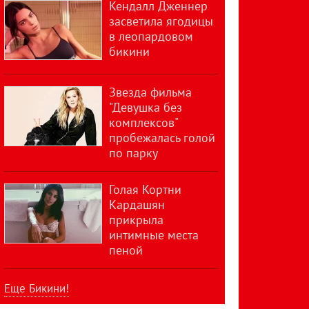
Кендалл Дженнер
засветила ягодицы
в леопардовом
бикини
Звезда фильма
"Девушка без
комплексов"
пробежалась голой
по парку
Голая Кортни
Кардашян
прикрыла
интимные места
пеной
Еще Бикини!