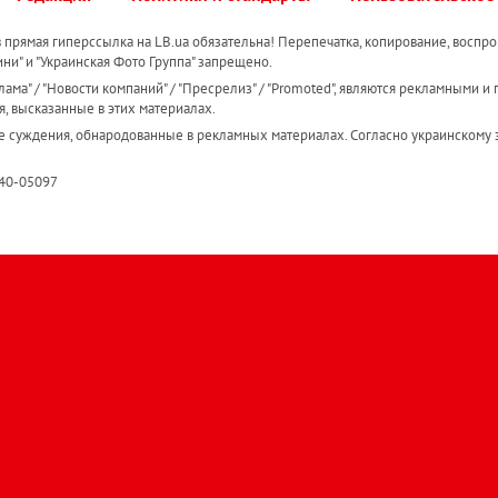
прямая гиперссылка на LB.ua обязательна! Перепечатка, копирование, воспро
ини" и "Украинская Фото Группа" запрещено.
ама" / "Новости компаний" / "Пресрелиз" / "Promoted", являются рекламными и 
я, высказанные в этих материалах.
е суждения, обнародованные в рекламных материалах. Согласно украинскому з
R40-05097