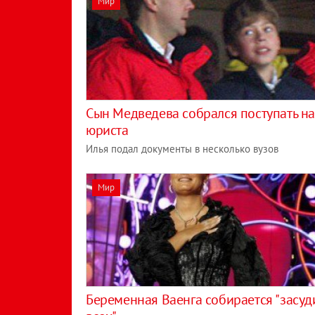
Мир
Сын Медведева собрался поступать н
юриста
Илья подал документы в несколько вузов
Мир
Беременная Ваенга собирается "засуд