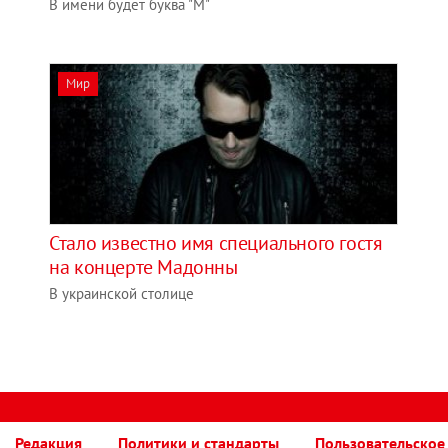
В имени будет буква "М"
Мир
Стало известно имя специального гостя
на концерте Мадонны
В украинской столице
Редакция
Политики и стандарты
Пользовательское