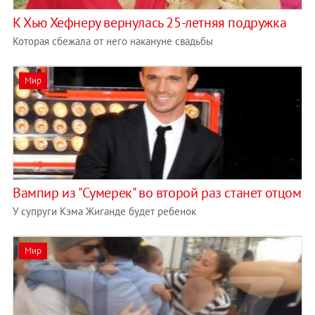
К Хью Хефнеру вернулась 25-летняя подружка
Которая сбежала от него накануне свадьбы
Мир
Вампир из "Сумерек" во второй раз станет отцом
У супруги Кэма Жиганде будет ребенок
Мир