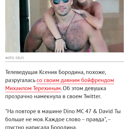
ФОТО: DELFI
Телеведущая Ксения Бородина, похоже,
разругалась
со своим давним бойфрендом
Михаилом Терехиным
. Об этом девушка
прозрачно намекнула в своем Twitter.
"На повторе в машине Dino MC 47 & David Ты
больше не моя. Каждое слово – правда", –
грустно написала Бородина.