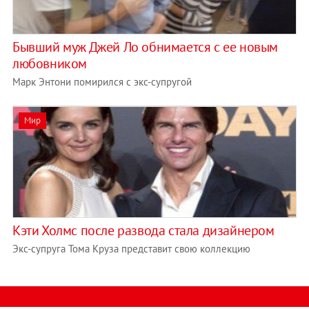
Бывший муж Джей Ло обнимается с ее новым
любовником
Марк Энтони помирился с экс-супругой
Мир
Кэти Холмс после развода стала дизайнером
Экс-супруга Тома Круза представит свою коллекцию