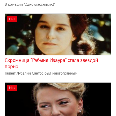
В комедии "Одноклассники-2"
Мир
Скромница "Рабыня Изаура" стала звездой
порно
Талант Луселии Сантос был многогранным
Мир