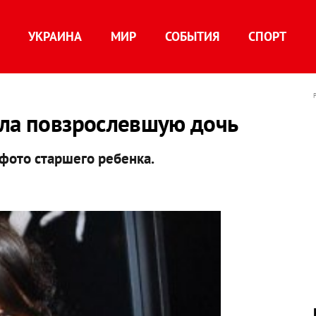
УКРАИНА
МИР
СОБЫТИЯ
СПОРТ
ала повзрослевшую дочь
фото старшего ребенка.