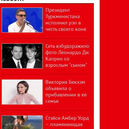
Президент
Туркменистана
исполнил рэп в
честь своего коня
Сеть взбудоражило
фото Леонардо Ди
Каприо со
взрослым "сыном"
Виктория Бекхэм
объявила о
прибавлении в ее
семье
Стэйси Амбер Уорд
– пламенеющая