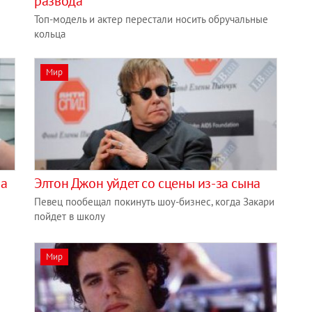
развода
Топ-модель и актер перестали носить обручальные
кольца
Мир
ва
Элтон Джон уйдет со сцены из-за сына
Певец пообещал покинуть шоу-бизнес, когда Закари
пойдет в школу
Мир