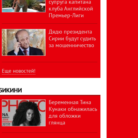
супруга капитана
клуба Английской
Премьер-Лиги
Дядю президента
Сирии будут судить
за мошенничество
Еще новостей!
БИКИНИ
Беременная Тина
Кунаки обнажилась
для обложки
глянца