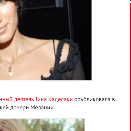
нный деятель Тина Каделаки
опубликовала в
шей дочери Мелании.