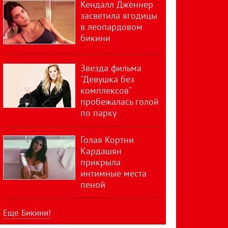
Кендалл Дженнер
засветила ягодицы
в леопардовом
бикини
Звезда фильма
"Девушка без
комплексов"
пробежалась голой
по парку
Голая Кортни
Кардашян
прикрыла
интимные места
пеной
Еще Бикини!