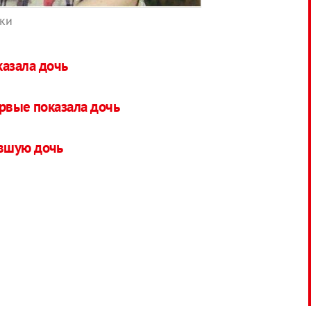
аки
казала дочь
ервые показала дочь
евшую дочь