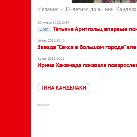
Мелания – 12-летняя дочь Тины Кандел
12 января 2012, 16:14
Татьяна Арнтгольц впервые по
ФОТО
16 мая 2012, 16:40
Звезда "Секса в большом городе" вп
31 мая 2012, 20:13
Ирина Хакамада показала повзросл
ТИНА КАНДЕЛАКИ
РЕКЛАМА