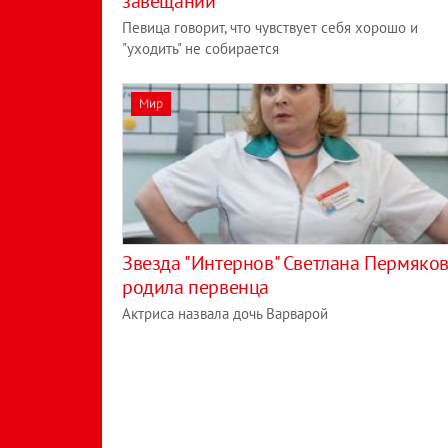
завещании
Певица говорит, что чувствует себя хорошо и
"уходить" не собирается
Мир
Звезда "Интернов" Светлана Пермяко
родила первенца
Актриса назвала дочь Варварой