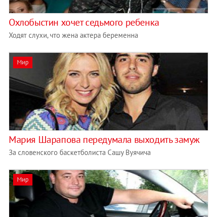
Охлобыстин хочет седьмого ребенка
Ходят слухи, что жена актера беременна
Мир
Мария Шарапова передумала выходить замуж
За словенского баскетболиста Сашу Вуячича
Мир