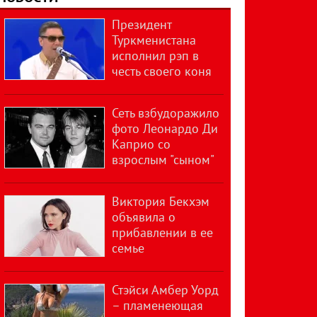
Президент
Туркменистана
исполнил рэп в
честь своего коня
Сеть взбудоражило
фото Леонардо Ди
Каприо со
взрослым "сыном"
Виктория Бекхэм
объявила о
прибавлении в ее
семье
Стэйси Амбер Уорд
– пламенеющая