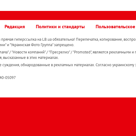
Редакция
Политики и стандарты
Пользовательское
прямая гиперссылка на LB.ua обязательна! Перепечатка, копирование, воспро
ини" и "Украинская Фото Группа" запрещено.
ама" / "Новости компаний" / "Пресрелиз" / "Promoted", являются рекламными и 
я, высказанные в этих материалах.
е суждения, обнародованные в рекламных материалах. Согласно украинскому з
R40-05097