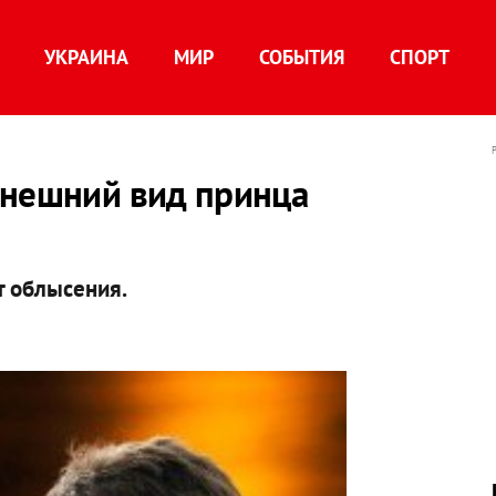
УКРАИНА
МИР
СОБЫТИЯ
СПОРТ
внешний вид принца
т облысения.