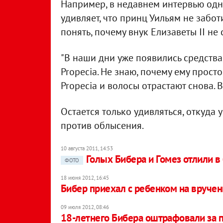
Например, в недавнем интервью одн
удивляет, что принц Уильям не забот
понять, почему внук Елизаветы II не
"В наши дни уже появились средства
Propecia. Не знаю, почему ему просто
Propecia и волосы отрастают снова. 
Остается только удивляться, откуда 
против облысения.
10 августа 2011, 14:53
Голых Бибера и Гомез отлили в
ФОТО
18 июня 2012, 16:45
Бибер приехал с ребенком на вруче
09 июля 2012, 08:46
18-летнего Бибера оштрафовали за 