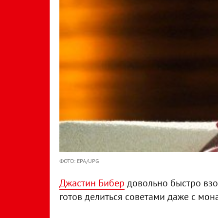
ФОТО: EPA/UPG
Джастин Бибер
довольно быстро взо
готов делиться советами даже с мо