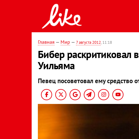
Главная
—
Мир
—
7 августа 2012
, 11:18
Бибер раскритиковал 
Уильяма
Певец посоветовал ему средство о