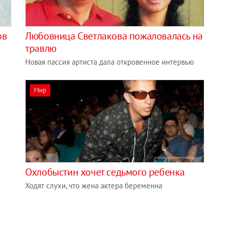
ов
Любовница Светлакова пожаловалась на
травлю
Новая пассия артиста дала откровенное интервью
Мир
Охлобыстин хочет седьмого ребенка
Ходят слухи, что жена актера беременна