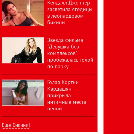
Кендалл Дженнер
засветила ягодицы
в леопардовом
бикини
Звезда фильма
"Девушка без
комплексов"
пробежалась голой
по парку
Голая Кортни
Кардашян
прикрыла
интимные места
пеной
Еще Бикини!