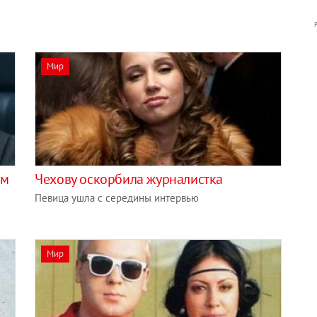
Мир
ам
Чехову оскорбила журналистка
Певица ушла с середины интервью
Мир