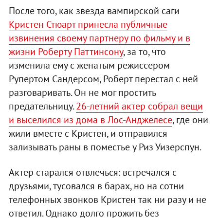
После того, как звезда вампирской саги
Кристен Стюарт принесла публичные
извинения своему партнеру по фильму и в
жизни Роберту Паттинсону
, за то, что
изменила ему с женатым режиссером
Рупертом Сандерсом, Роберт перестал с ней
разговаривать. Он не мог простить
предательницу.
26-летний актер собрал вещи
и выселился из дома в Лос-Анджелесе
, где они
жили вместе с Кристен, и отправился
зализывать раны в поместье у Риз Уизерспун.
Актер старался отвлечься: встречался с
друзьями, тусовался в барах, но на сотни
телефонных звонков Кристен так ни разу и не
ответил. Однако долго прожить без