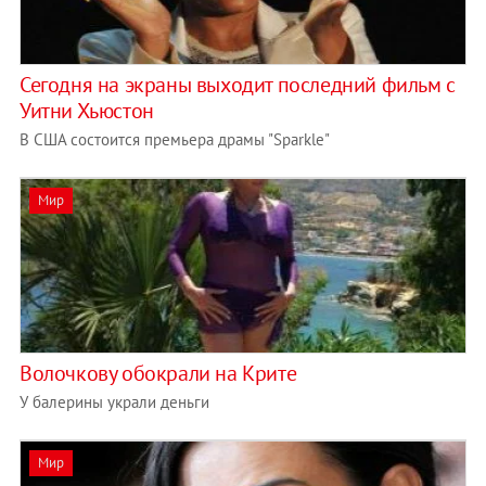
Сегодня на экраны выходит последний фильм с
Уитни Хьюстон
В США состоится премьера драмы "Sparkle"
Мир
Волочкову обокрали на Крите
У балерины украли деньги
Мир