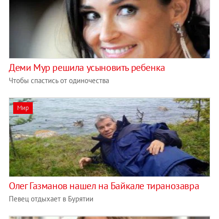
Деми Мур решила усыновить ребенка
Чтобы спастись от одиночества
Мир
Олег Газманов нашел на Байкале тиранозавра
Певец отдыхает в Бурятии