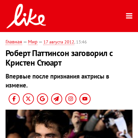
Главная
—
Мир
—
17 августа 2012
, 13:46
Роберт Паттинсон заговорил с
Кристен Стюарт
Впервые после признания актрисы в
измене.