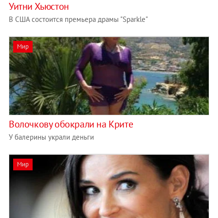
Уитни Хьюстон
В США состоится премьера драмы "Sparkle"
Мир
Волочкову обокрали на Крите
У балерины украли деньги
Мир