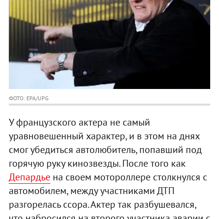
ФОТО: EPA/UPG
У французского актера не самый
уравновешенный характер, и в этом на днях
смог убедиться автолюбитель, попавший под
горячую руку кинозвезды. После того как
Депардье
на своем мотороллере столкнулся с
автомобилем, между участниками ДТП
разгорелась ссора. Актер так разбушевался,
что набросился на второго участника аварии с