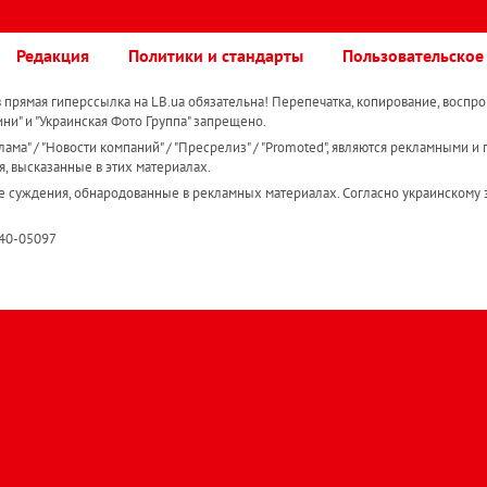
Редакция
Политики и стандарты
Пользовательское
прямая гиперссылка на LB.ua обязательна! Перепечатка, копирование, воспро
ини" и "Украинская Фото Группа" запрещено.
ама" / "Новости компаний" / "Пресрелиз" / "Promoted", являются рекламными и 
я, высказанные в этих материалах.
е суждения, обнародованные в рекламных материалах. Согласно украинскому з
R40-05097