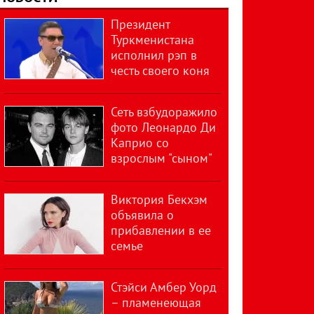
Президент
Туркменистана
исполнил рэп в
честь своего коня
Сеть взбудоражило
фото Леонардо Ди
Каприо со
взрослым "сыном"
Виктория Бекхэм
объявила о
прибавлении в ее
семье
Стэйси Амбер Уорд
– пламенеющая