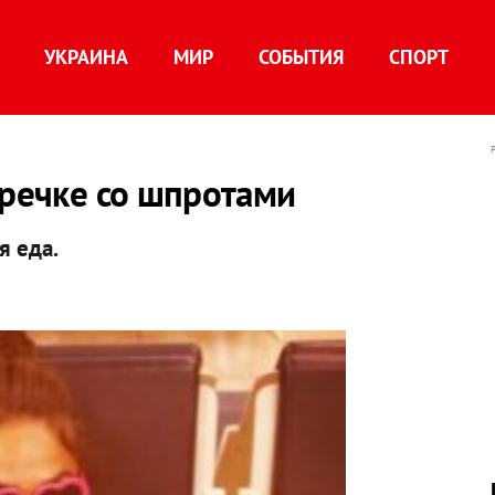
УКРАИНА
МИР
СОБЫТИЯ
СПОРТ
гречке со шпротами
я еда.