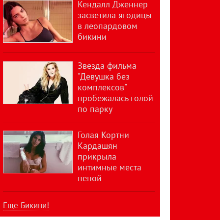
Кендалл Дженнер
засветила ягодицы
в леопардовом
бикини
Звезда фильма
"Девушка без
комплексов"
пробежалась голой
по парку
Голая Кортни
Кардашян
прикрыла
интимные места
пеной
Еще Бикини!