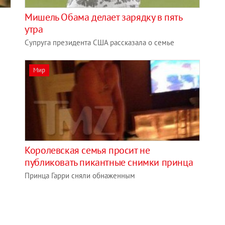
Мишель Обама делает зарядку в пять
утра
Супруга президента США рассказала о семье
Мир
Королевская семья просит не
публиковать пикантные снимки принца
Принца Гарри сняли обнаженным