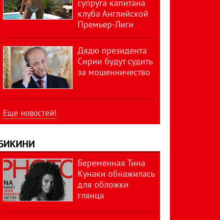
супруга капитана
клуба Английской
Премьер-Лиги
Дядю президента
Сирии будут судить
за мошенничество
Еще новостей!
БИКИНИ
Беременная Тина
Кунаки обнажилась
для обложки
глянца