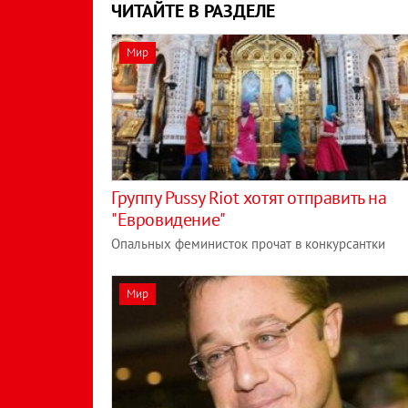
ЧИТАЙТЕ В РАЗДЕЛЕ
Мир
Группу Pussy Riot хотят отправить на
"Евровидение"
Опальных феминисток прочат в конкурсантки
Мир