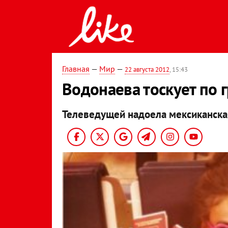
Главная
—
Мир
—
22 августа 2012
, 15:43
Водонаева тоскует по 
Телеведущей надоела мексиканска