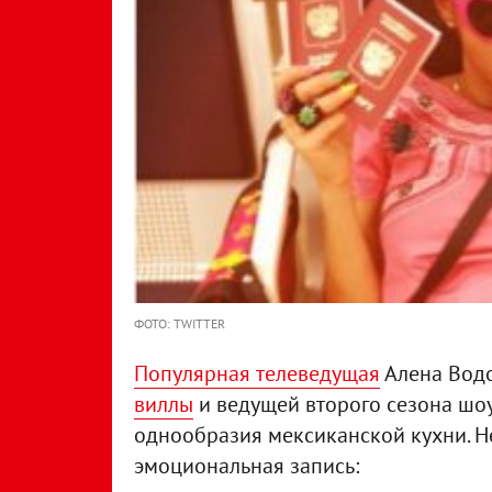
ФОТО: TWITTER
Популярная телеведущая
Алена Вод
виллы
и ведущей второго сезона шоу 
однообразия мексиканской кухни. Не
эмоциональная запись: