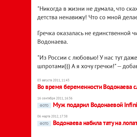
"Никогда в жизни не думала, что скаж
детства ненавижу! Что со мной делае
Гречка оказалась не единственной ч
Водонаева.
"Из России с любовью! У нас тут да
шпротами))) А я хочу гречки!" — доб
03 августа 2011, 11:43
Во время беременности Водонаева с
16 сентября 2011, 16:36
Муж подарил Водонаевой Infinit
ФОТО
06 марта 2012, 17:38
Водонаева набила тату на лопа
ФОТО