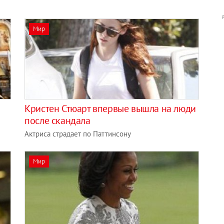
Мир
Кристен Стюарт впервые вышла на люди
после скандала
Актриса страдает по Паттинсону
Мир