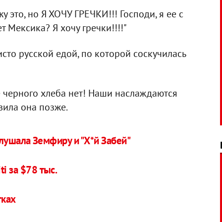
у это, но Я ХОЧУ ГРЕЧКИ!!! Господи, я ее с
т Мексика? Я хочу гречки!!!!"
исто русской едой, по которой соскучилась
же черного хлеба нет! Наши наслаждаются
авила она позже.
лушала Земфиру и "Х*й Забей"
i за $78 тыс.
тках