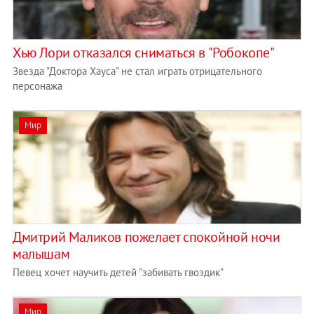
Хью Лори отказался сниматься в "Робокопе"
Звезда "Доктора Хауса" не стал играть отрицательного
персонажа
Мир
Дмитрий Маликов пожелает спокойной ночи
малышам
Певец хочет научить детей "забивать гвоздик"
Мир