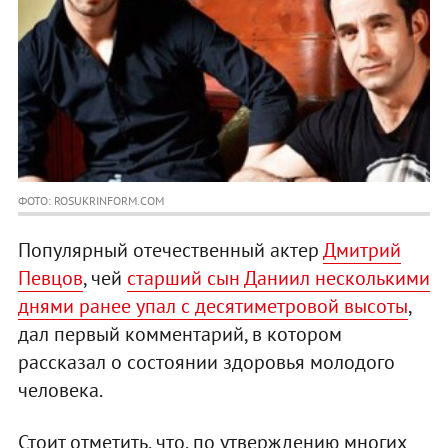
ФОТО: ROSUKRINFORM.COM
Популярный отечественный актер
Дмитрий
Певцов
, чей
старший сын Даниил несколькими
днями ранее упал с десятиметровой высоты
,
дал первый комментарий, в котором
рассказал о состоянии здоровья молодого
человека.
Стоит отметить, что, по утверждению многих