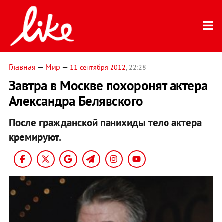
Главная
—
Мир
—
11 сентября 2012
, 22:28
Завтра в Москве похоронят актера
Александра Белявского
После гражданской панихиды тело актера
кремируют.