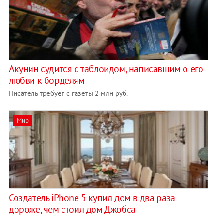
Акунин судится с таблоидом, написавшим о его
любви к борделям
Писатель требует с газеты 2 млн руб.
Мир
Создатель iPhone 5 купил дом в два раза
дороже, чем стоил дом Джобса