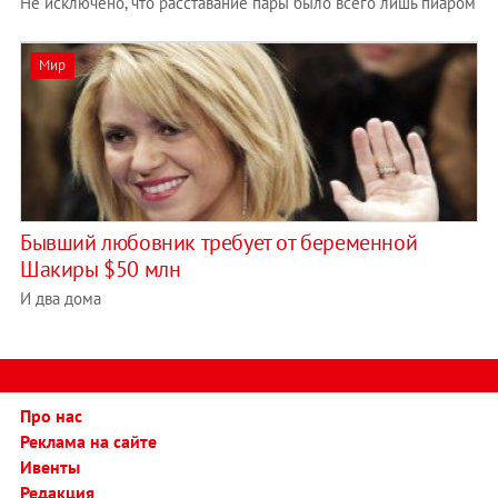
Не исключено, что расставание пары было всего лишь пиаром
Мир
Бывший любовник требует от беременной
Шакиры $50 млн
И два дома
Про нас
Реклама на сайте
Ивенты
Редакция