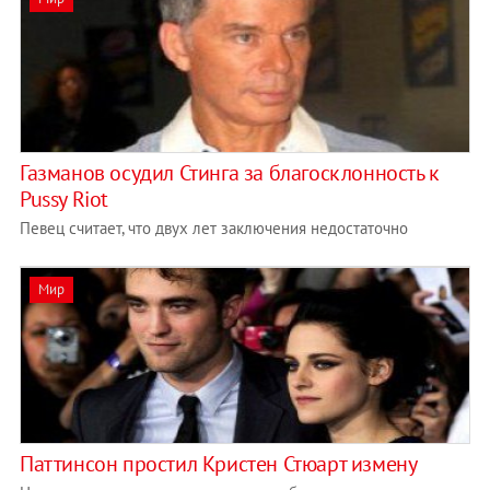
Газманов осудил Стинга за благосклонность к
Pussy Riot
Певец считает, что двух лет заключения недостаточно
Мир
Паттинсон простил Кристен Стюарт измену