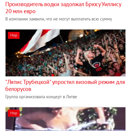
Производитель водки задолжал Брюсу Уиллису
20 млн евро
В компании заявили, что не могут выплатить всю сумму
Мир
"Ляпис Трубецкой" упростил визовый режим для
белорусов
Группа организовала концерт в Литве
Мир