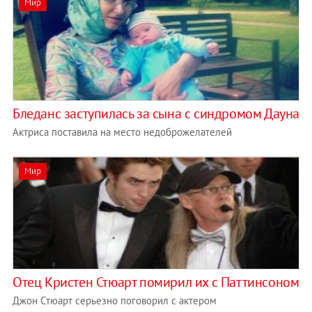
Мир
Бледанс заступилась за сына с синдромом Дауна
Актриса поставила на место недоброжелателей
Мир
Отец Кристен Стюарт помирил их с Паттинсоном
Джон Стюарт серьезно поговорил с актером