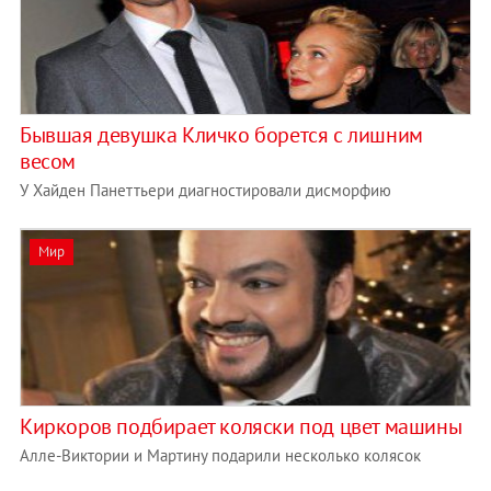
Бывшая девушка Кличко борется с лишним
весом
У Хайден Панеттьери диагностировали дисморфию
Мир
Киркоров подбирает коляски под цвет машины
Алле-Виктории и Мартину подарили несколько колясок