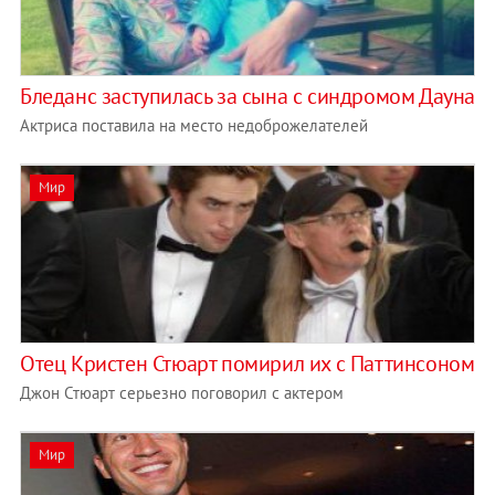
Бледанс заступилась за сына с синдромом Дауна
Актриса поставила на место недоброжелателей
Мир
Отец Кристен Стюарт помирил их с Паттинсоном
Джон Стюарт серьезно поговорил с актером
Мир