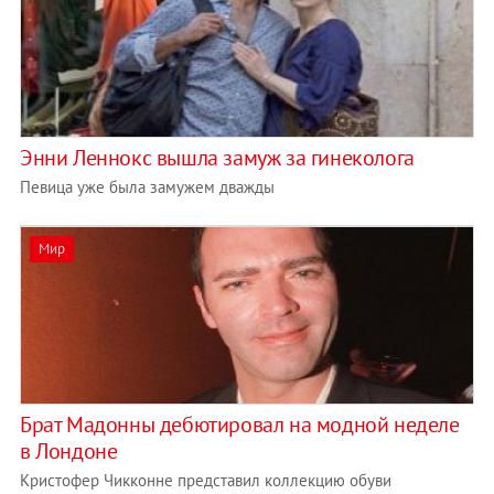
Энни Леннокс вышла замуж за гинеколога
Певица уже была замужем дважды
Мир
Брат Мадонны дебютировал на модной неделе
в Лондоне
Кристофер Чикконне представил коллекцию обуви