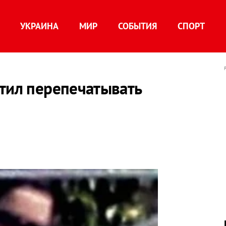
УКРАИНА
МИР
СОБЫТИЯ
СПОРТ
етил перепечатывать