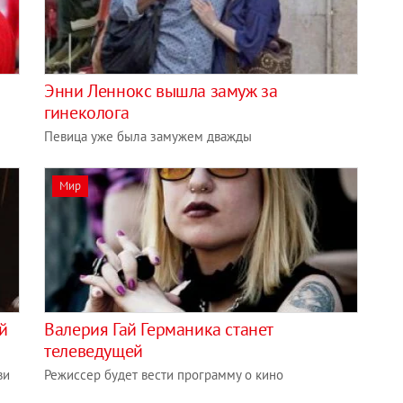
Энни Леннокс вышла замуж за
гинеколога
Певица уже была замужем дважды
Мир
й
Валерия Гай Германика станет
телеведущей
ви
Режиссер будет вести программу о кино