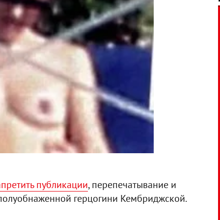
апретить публикации
, перепечатывание и
полуобнаженной герцогини Кембриджской.