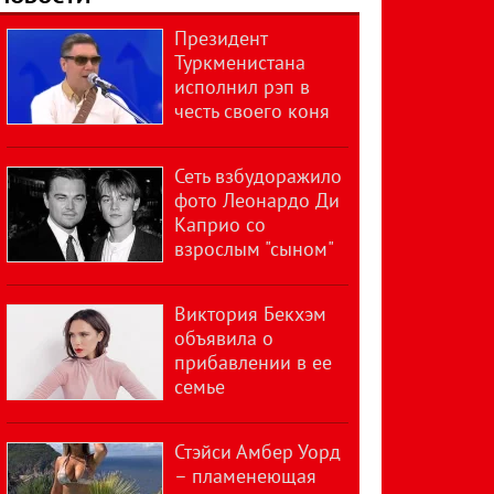
Президент
Туркменистана
исполнил рэп в
честь своего коня
Сеть взбудоражило
фото Леонардо Ди
Каприо со
взрослым "сыном"
Виктория Бекхэм
объявила о
прибавлении в ее
семье
Стэйси Амбер Уорд
– пламенеющая