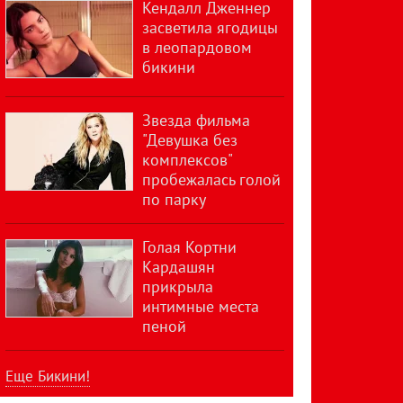
Кендалл Дженнер
засветила ягодицы
в леопардовом
бикини
Звезда фильма
"Девушка без
комплексов"
пробежалась голой
по парку
Голая Кортни
Кардашян
прикрыла
интимные места
пеной
Еще Бикини!