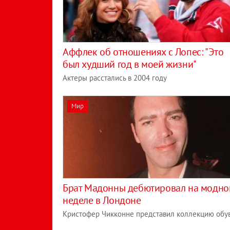
Аффлек об отношениях с Лопес: "Это
был худший год в моей жизни"
Актеры расстались в 2004 году
Мир
Брат Мадонны дебютировал на модно
неделе в Лондоне
Кристофер Чикконне представил коллекцию обу