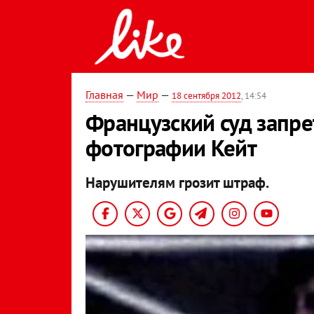
Главная
—
Мир
—
18 сентября 2012
, 14:54
Французский суд запр
фотографии Кейт
Нарушителям грозит штраф.