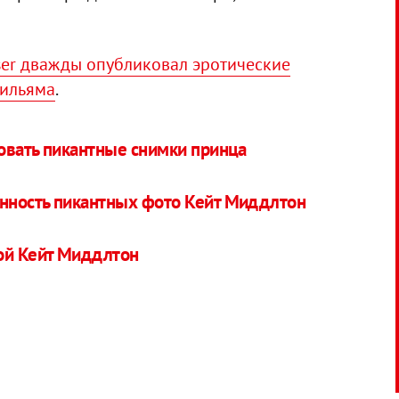
er дважды опубликовал эротические
Уильяма
.
овать пикантные снимки принца
нность пикантных фото Кейт Миддлтон
ой Кейт Миддлтон