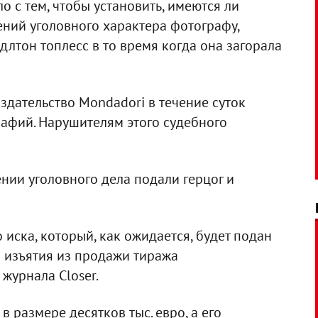
о с тем, чтобы установить, имеются ли
ний уголовного характера фотографу,
лтон топлесс в то время когда она загорала
здательство Mondadori в течение суток
афий. Нарушителям этого судебного
нии уголовного дела подали герцог и
иска, который, как ожидается, будет подан
я изъятия из продажи тиража
журнала Closer.
в размере десятков тыс. евро, а его