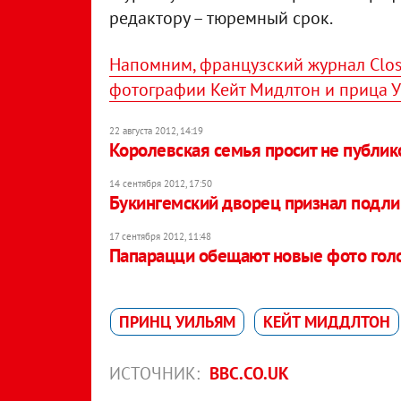
редактору – тюремный срок.
Напомним, французский журнал Clos
фотографии Кейт Мидлтон и прица 
22 августа 2012, 14:19
Королевская семья просит не публик
14 сентября 2012, 17:50
Букингемский дворец признал подли
17 сентября 2012, 11:48
Папарацци обещают новые фото гол
ПРИНЦ УИЛЬЯМ
КЕЙТ МИДДЛТОН
ИСТОЧНИК:
BBC.CO.UK