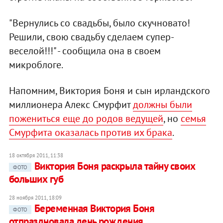
"Вернулись со свадьбы, было скучновато!
Решили, свою свадьбу сделаем супер-
веселой!!!" - сообщила она в своем
микроблоге.
Напомним, Виктория Боня и сын ирландского
миллионера Алекс Смурфит
должны были
пожениться еще до родов ведущей
, но
семья
Смурфита оказалась против их брака
.
18 октября 2011, 11:38
Виктория Боня раскрыла тайну своих
ФОТО
больших губ
28 ноября 2011, 18:09
Беременная Виктория Боня
ФОТО
отпраздновала день рождения