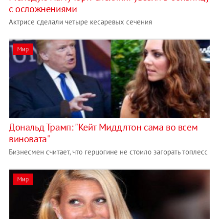
с осложнениями
Актрисе сделали четыре кесаревых сечения
Мир
Дональд Трамп: "Кейт Миддлтон сама во всем
виновата"
Бизнесмен считает, что герцогине не стоило загорать топлесс
Мир