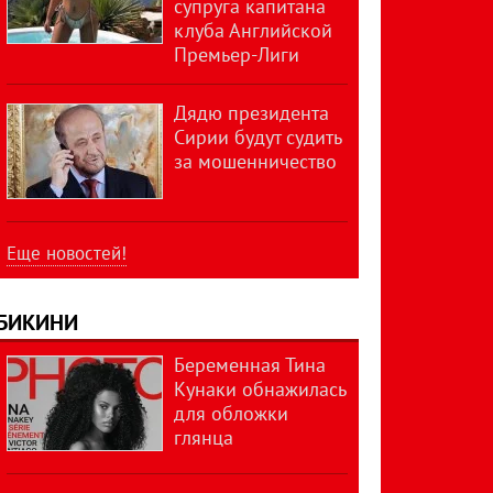
супруга капитана
клуба Английской
Премьер-Лиги
Дядю президента
Сирии будут судить
за мошенничество
Еще новостей!
БИКИНИ
Беременная Тина
Кунаки обнажилась
для обложки
глянца