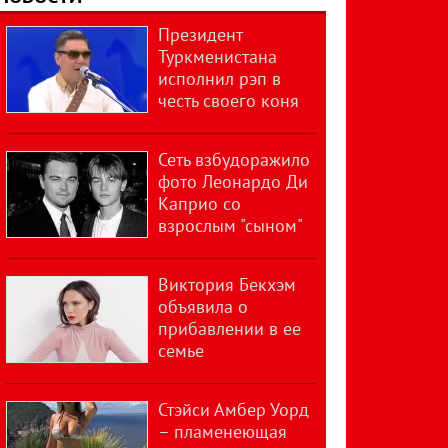
Президент
Туркменистана
исполнил рэп в
честь своего коня
Сеть взбудоражило
фото Леонардо Ди
Каприо со
взрослым "сыном"
Виктория Бекхэм
объявила о
прибавлении в ее
семье
Стэйси Амбер Уорд
– пламенеющая