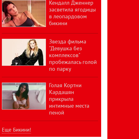
Кендалл Дженнер
засветила ягодицы
в леопардовом
бикини
Звезда фильма
"Девушка без
комплексов"
пробежалась голой
по парку
Голая Кортни
Кардашян
прикрыла
интимные места
пеной
Еще Бикини!