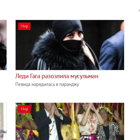
Мир
Леди Гага разозлила мусульман
Певица нарядилась в паранджу
Мир