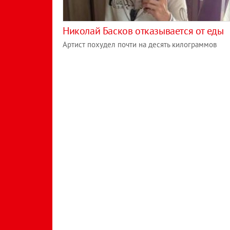
Николай Басков отказывается от еды
Артист похудел почти на десять килограммов