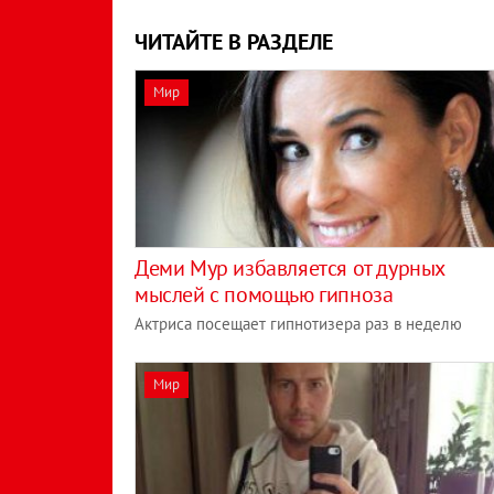
ЧИТАЙТЕ В РАЗДЕЛЕ
Мир
Деми Мур избавляется от дурных
мыслей с помощью гипноза
Актриса посещает гипнотизера раз в неделю
Мир