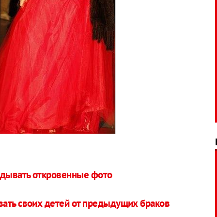
адывать откровенные фото
вать своих детей от предыдущих браков