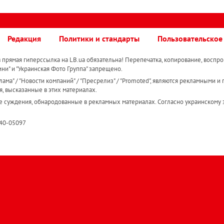
Редакция
Политики и стандарты
Пользовательское
прямая гиперссылка на LB.ua обязательна! Перепечатка, копирование, воспро
ини" и "Украинская Фото Группа" запрещено.
ама" / "Новости компаний" / "Пресрелиз" / "Promoted", являются рекламными и 
я, высказанные в этих материалах.
е суждения, обнародованные в рекламных материалах. Согласно украинскому з
R40-05097