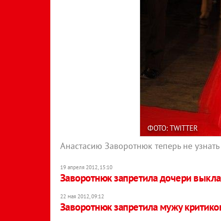
ФОТО: TWITTER
Анастасию Заворотнюк теперь не узнать
19 апреля 2012, 15:10
Заворотнюк запретила дочери выкл
22 мая 2012, 09:12
Заворотнюк запретила мужу критико