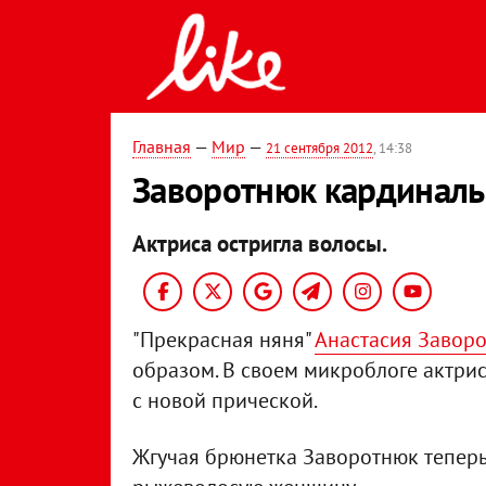
Главная
—
Мир
—
21 сентября 2012
, 14:38
Заворотнюк кардинал
Актриса остригла волосы.
"Прекрасная няня"
Анастасия Завор
образом. В своем микроблоге актрис
с новой прической.
Жгучая брюнетка Заворотнюк теперь