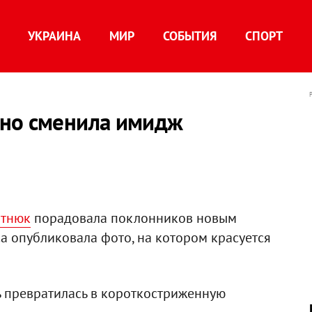
УКРАИНА
МИР
СОБЫТИЯ
СПОРТ
ьно сменила имидж
отнюк
порадовала поклонников новым
а опубликовала фото, на котором красуется
 превратилась в короткостриженную