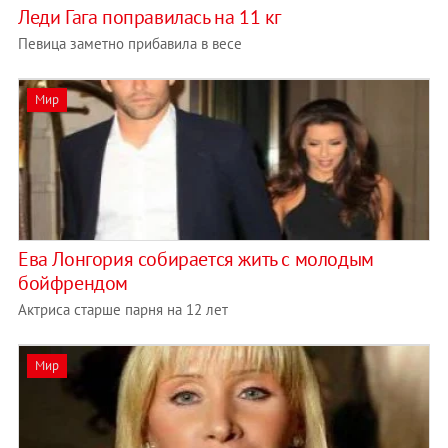
Леди Гага поправилась на 11 кг
Певица заметно прибавила в весе
Мир
Ева Лонгория собирается жить с молодым
бойфрендом
Актриса старше парня на 12 лет
Мир