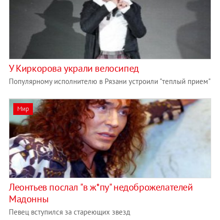
У Киркорова украли велосипед
Популярному исполнителю в Рязани устроили "теплый прием"
Мир
Леонтьев послал "в ж*пу" недоброжелателей
Мадонны
Певец вступился за стареющих звезд