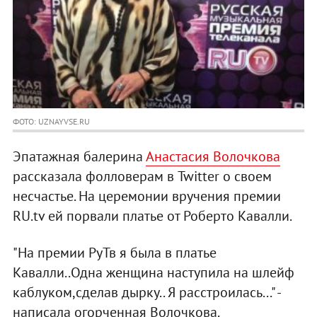
ФОТО: UZNAYVSE.RU
Эпатажная балерина
Анастасия Волочкова
рассказала фолловерам в Twitter о своем
несчастье. На церемонии вручения премии
RU.tv ей порвали платье от Роберто Кавалли.
"На премии РуТв я была в платье
Кавалли..Одна женщина наступила на шлейф
каблуком,сделав дырку.. Я расстроилась..." -
написала огорченная Волочкова.