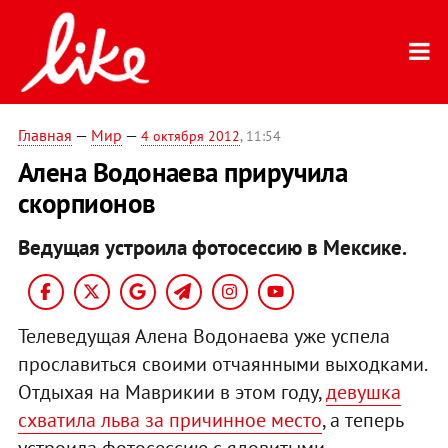
Главная
—
Мир
—
4 октября 2012
, 11:54
Алена Водонаева приручила
скорпионов
Ведущая устроила фотосессию в Мексике.
Телеведущая Алена Водонаева уже успела
прославиться своими отчаянными выходками.
Отдыхая на Маврикии в этом году,
девушка
схватила льва за причинное место
, а теперь
устроила фотосессию с ядовитыми