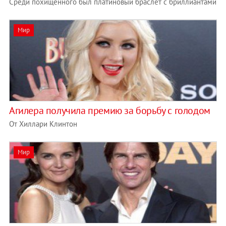
Среди похищенного был платиновый браслет с бриллиантами
Мир
Агилера получила премию за борьбу с голодом
От Хиллари Клинтон
Мир