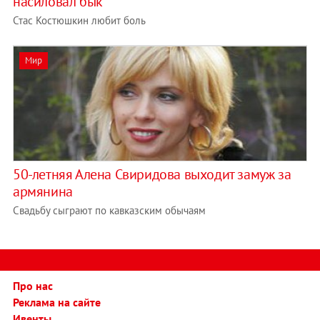
насиловал бык
Стас Костюшкин любит боль
Мир
50-летняя Алена Свиридова выходит замуж за
армянина
Свадьбу сыграют по кавказским обычаям
Про нас
Реклама на сайте
Ивенты