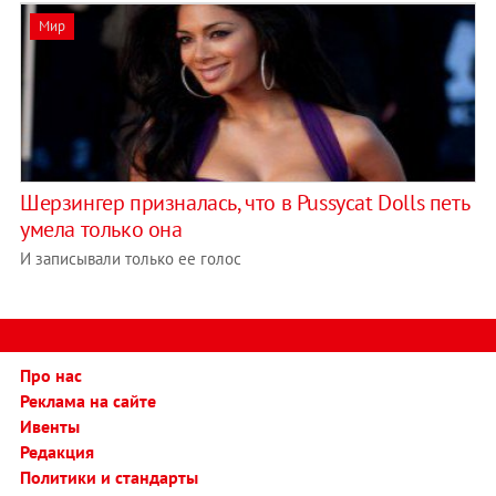
Мир
Шерзингер призналась, что в Pussycat Dolls петь
умела только она
И записывали только ее голос
Про нас
Реклама на сайте
Ивенты
Редакция
Политики и стандарты