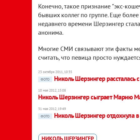
Конечно, такое признание "экс-коше
бывших коллег по группе. Еще более 
недавнего времени Шерзингер стала
анонима.
Многие СМИ связывают эти факты ме
считать, что певица просто нуждает
23 октября 2011, 10:35
Николь Шерзингер рассталась 
ФОТО
10 мая 2012, 15:08
Николь Шерзингер сыграет Марию М
31 мая 2012, 19:49
Николь Шерзингер отдохнула в
ФОТО
НИКОЛЬ ШЕРЗИНГЕР