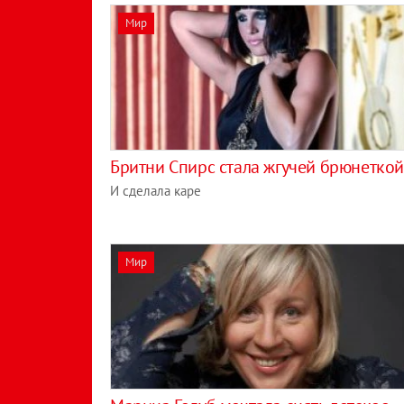
Мир
Бритни Спирс стала жгучей брюнеткой
И сделала каре
Мир