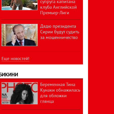
супруга капитана
клуба Английской
Премьер-Лиги
Дядю президента
Сирии будут судить
за мошенничество
Еще новостей!
БИКИНИ
Беременная Тина
Кунаки обнажилась
для обложки
глянца