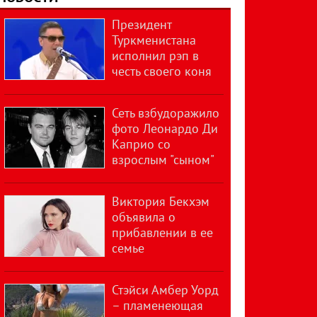
Президент
Туркменистана
исполнил рэп в
честь своего коня
Сеть взбудоражило
фото Леонардо Ди
Каприо со
взрослым "сыном"
Виктория Бекхэм
объявила о
прибавлении в ее
семье
Стэйси Амбер Уорд
– пламенеющая