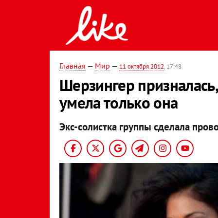
Главная
—
Мир
—
11 октября 2012
, 17:48
Шерзингер призналась, 
умела только она
Экс-солистка группы сделала пров