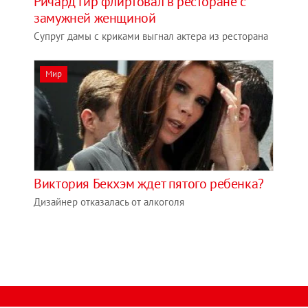
Ричард Гир флиртовал в ресторане с
замужней женщиной
Супруг дамы с криками выгнал актера из ресторана
Мир
Виктория Бекхэм ждет пятого ребенка?
Дизайнер отказалась от алкоголя