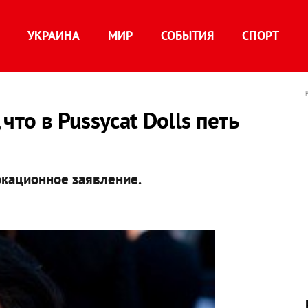
УКРАИНА
МИР
СОБЫТИЯ
СПОРТ
что в Pussycat Dolls петь
окационное заявление.