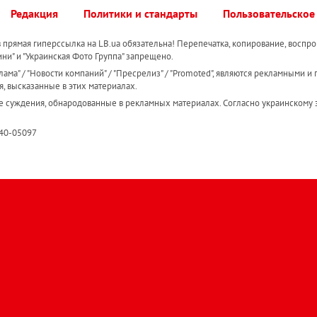
Редакция
Политики и стандарты
Пользовательское
прямая гиперссылка на LB.ua обязательна! Перепечатка, копирование, воспро
ини" и "Украинская Фото Группа" запрещено.
ама" / "Новости компаний" / "Пресрелиз" / "Promoted", являются рекламными и 
я, высказанные в этих материалах.
е суждения, обнародованные в рекламных материалах. Согласно украинскому з
R40-05097