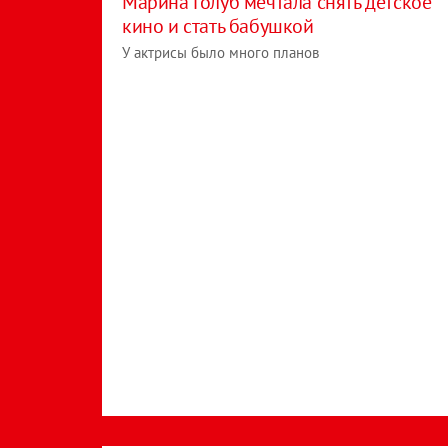
Марина Голуб мечтала снять детское
кино и стать бабушкой
У актрисы было много планов