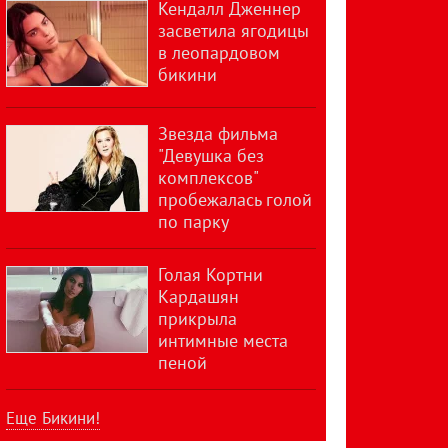
Кендалл Дженнер
засветила ягодицы
в леопардовом
бикини
Звезда фильма
"Девушка без
комплексов"
пробежалась голой
по парку
Голая Кортни
Кардашян
прикрыла
интимные места
пеной
Еще Бикини!