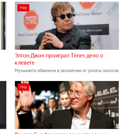
Мир
Элтон Джон проиграл Times дело о
клевете
Музыканта обвинили в уклонении от уплаты налогов
Мир