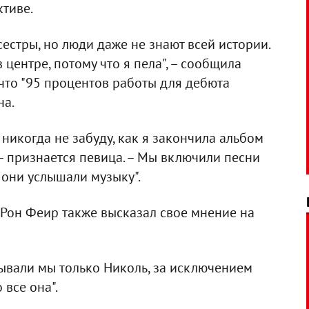
ктиве.
сестры, но люди даже не знают всей истории.
 центре, потому что я пела", – сообщила
 что "95 процентов работы для дебюта
на.
я никогда не забуду, как я закончила альбом
 – признается певица. – Мы включили песни
а они услышали музыку".
Рон Феир также высказал свое мнение на
исывали мы только Николь, за исключением
 все она".