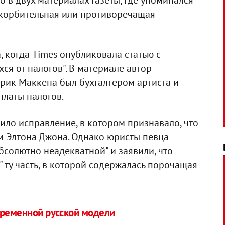
о в двух материалах газеты, где упоминался
скорбительная или противоречащая
, когда Times опубликовала статью с
я от налогов". В материале автор
трик Маккена был бухгалтером артиста и
платы налогов.
ило исправление, в котором признавало, что
м Элтона Джона. Однако юристы певца
солютно неадекватной" и заявили, что
 ту часть, в которой содержалась порочащая
еременной русской модели