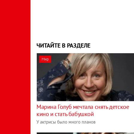
ЧИТАЙТЕ В РАЗДЕЛЕ
Мир
Марина Голуб мечтала снять детское
кино и стать бабушкой
У актрисы было много планов