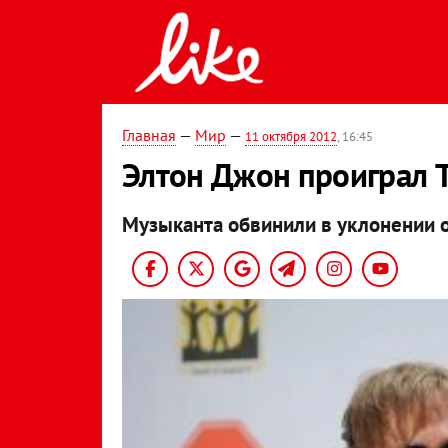
Главная
—
Мир
—
11 октября 2012
, 16:45
Элтон Джон проиграл T
Музыканта обвинили в уклонении о