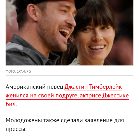
ФОТО: EPA/UPG
Американский певец
Джастин Тимберлейк
женился на своей подруге, актрисе Джессике
Бил
.
Молодожены также сделали заявление для
прессы: