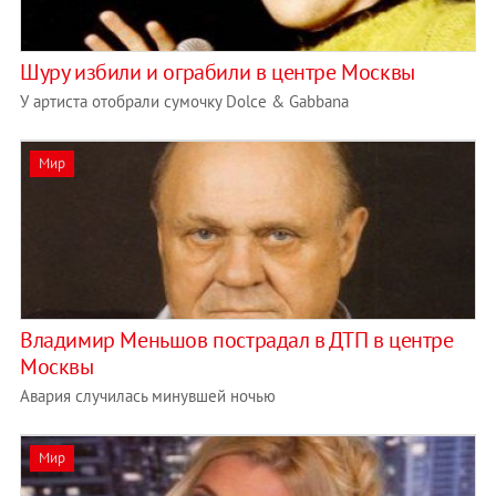
Шуру избили и ограбили в центре Москвы
У артиста отобрали сумочку Dolce & Gabbana
Мир
Владимир Меньшов пострадал в ДТП в центре
Москвы
Авария случилась минувшей ночью
Мир