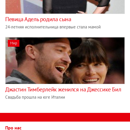
Певица Адель родила сына
24-летняя исполнительница впервые стала мамой
Мир
Джастин Тимберлейк женился на Джессике Бил
Свадьба прошла на юге Италии
Про нас