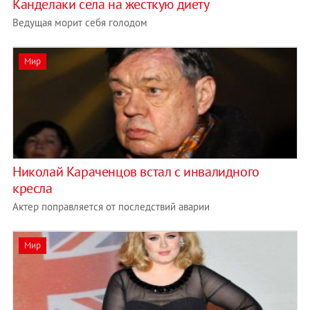
Канделаки села на жесткую диету
Ведущая морит себя голодом
Мир
Николай Караченцов встал с инвалидного
кресла
Актер поправляется от последствий аварии
Мир