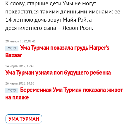
К слову, старшие дети Умы не могут
похвастаться такими длинными именами: ее
14-летнюю дочь зовут Майя Рэй, а
десятилетнего сына — Левон Роэн.
20 января 2012, 08:41
Ума Турман показала грудь Harper's
ФОТО
Bazaar
14 марта 2012, 15:48
Ума Турман узнала пол будущего ребенка
26 марта 2012, 14:16
Беременная Ума Турман показала живот
ФОТО
на пляже
УМА ТУРМАН