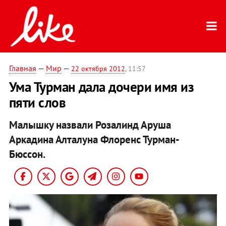
Главная
—
Мир
—
22 октября 2012
, 11:57
Ума Турман дала дочери имя из
пяти слов
Малышку назвали Розалинд Аруша
Аркадина Алталуна Флоренс Турман-
Бюссон.