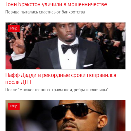
Тони Брэкстон уличили в мошенничестве
Певица пыталась спастись от банкротства
Мир
Пафф Дэдди в рекордные сроки поправился
после ДТП
После "множественных травм шеи, ребра и ключицы"
Мир