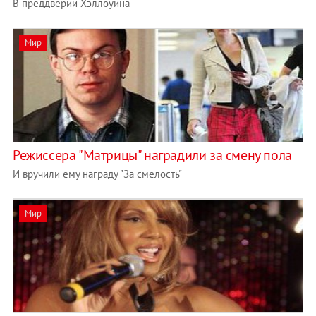
В преддверии Хэллоуина
Мир
Режиссера "Матрицы" наградили за смену пола
И вручили ему награду "За смелость"
Мир