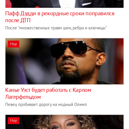
Пафф Дэдди в рекордные сроки поправился
после ДТП
После "множественных травм шеи, ребра и ключицы"
Мир
Канье Уэст будет работать с Карлом
Лагерфельдом
Певец пробивает дорогу на модный Олимп
Мир