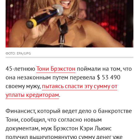
ФОТО: EPA/UPG
45-летнюю
Тони Брэкстон
поймали на том, что
она незаконным путем перевела $ 53 490
своему мужу,
пытаясь спасти эту сумму от
уплаты кредиторам
.
Финансист, который ведет дело о банкротстве
Тони, сообщил, что согласно новым
документам, муж Брэкстон Кэри Льюис
получил вышеупомянутую сумму денег уже