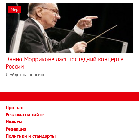
Мир
Эннио Морриконе даст последний концерт в
России
И уйдет на пенсию
Про нас
Реклама на сайте
Ивенты
Редакция
Политики и стандарты