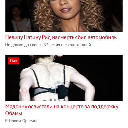
Певицу Натину Рид насмерть сбил автомобиль
Не дожив до своего 33-летия несколько дней
Мир
Мадонну освистали на концерте за поддержку
Обамы
В Новом Орлеане