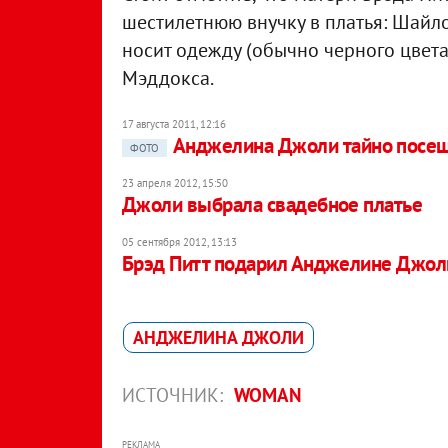
шестилетнюю внучку в платья: Шайло
носит одежду (обычно черного цвета
Мэддокса.
17 августа 2011, 12:16
Анджелина Джоли тайно посещ
ФОТО
23 апреля 2012, 15:50
Джоли выбрала свадебное платье
05 сентября 2012, 13:13
Брэд Питт подарил Анджелине Джол
АНДЖЕЛИНА ДЖОЛИ
ИСТОЧНИК:
WOMAN
РЕКЛАМА