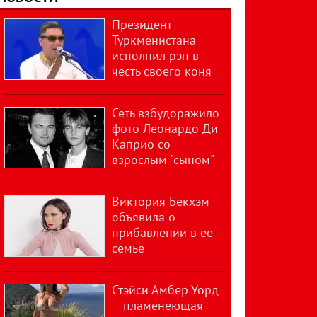
Президент
Туркменистана
исполнил рэп в
честь своего коня
Сеть взбудоражило
фото Леонардо Ди
Каприо со
взрослым "сыном"
Виктория Бекхэм
объявила о
прибавлении в ее
семье
Стэйси Амбер Уорд
– пламенеющая