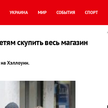
УКРАИНА
МИР
СОБЫТИЯ
СПОРТ
тям скупить весь магазин
на Хэллоуин.