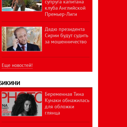
супруга капитана
клуба Английской
Премьер-Лиги
Дядю президента
Сирии будут судить
за мошенничество
Еще новостей!
БИКИНИ
Беременная Тина
Кунаки обнажилась
для обложки
глянца