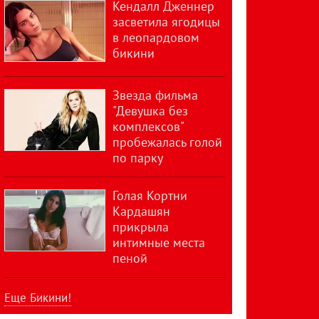
Кендалл Дженнер
засветила ягодицы
в леопардовом
бикини
Звезда фильма
"Девушка без
комплексов"
пробежалась голой
по парку
Голая Кортни
Кардашян
прикрыла
интимные места
пеной
Еще Бикини!