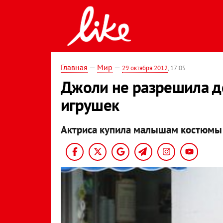
Главная
—
Мир
—
29 октября 2012
, 17:05
Джоли не разрешила де
игрушек
Актриса купила малышам костюмы 