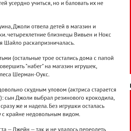
тей усердно учиться, но и баловать их не
уина, Джоли отвела детей в магазин и
и. четырехлетние близнецы Вивьен и Нокс
яя Шайло раскапризничалась.
ьми (остальные трое остались дома с папой
вершить "набег" на магазин игрушек,
леса Шерман-Оукс.
довольно скудным уловом (актриса старается
): сын Джоли выбрал резинового крокодила,
сразу же и надела. Без игрушки осталась
 с крайне недовольным видом.
тта — Джейн — так и не удалось переодеть