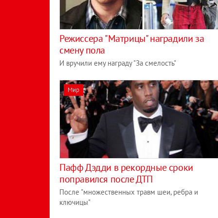
Режиссера "Матрицы" наградили за
смену пола
И вручили ему награду "За смелость"
Мир
Пафф Дэдди в рекордные сроки
поправился после ДТП
После "множественных травм шеи, ребра и
ключицы"