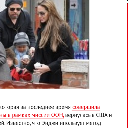
 которая за последнее время
совершила
аны в рамках миссии ООН,
вернулась в США и
й. Известно, что Энджи ипользует метод