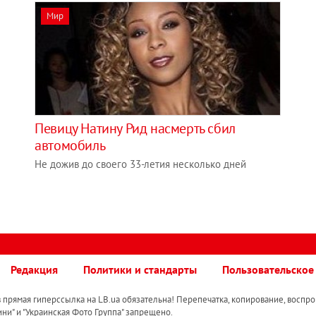
Мир
Певицу Натину Рид насмерть сбил
автомобиль
Не дожив до своего 33-летия несколько дней
Редакция
Политики и стандарты
Пользовательское
прямая гиперссылка на LB.ua обязательна! Перепечатка, копирование, воспро
ини" и "Украинская Фото Группа" запрещено.