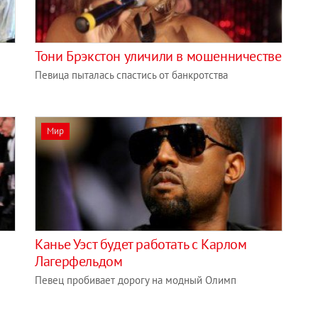
Тони Брэкстон уличили в мошенничестве
Певица пыталась спастись от банкротства
Мир
Канье Уэст будет работать с Карлом
Лагерфельдом
Певец пробивает дорогу на модный Олимп