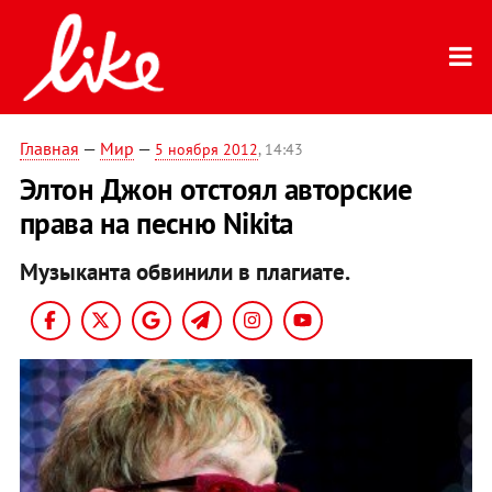
Главная
—
Мир
—
5 ноября 2012
, 14:43
Элтон Джон отстоял авторские
права на песню Nikita
Музыканта обвинили в плагиате.