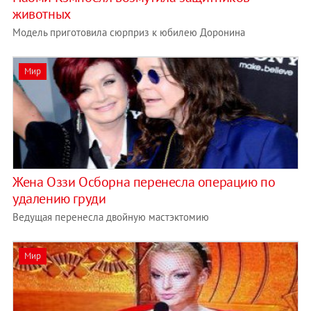
животных
Модель приготовила сюрприз к юбилею Доронина
Мир
Жена Оззи Осборна перенесла операцию по
удалению груди
Ведущая перенесла двойную мастэктомию
Мир