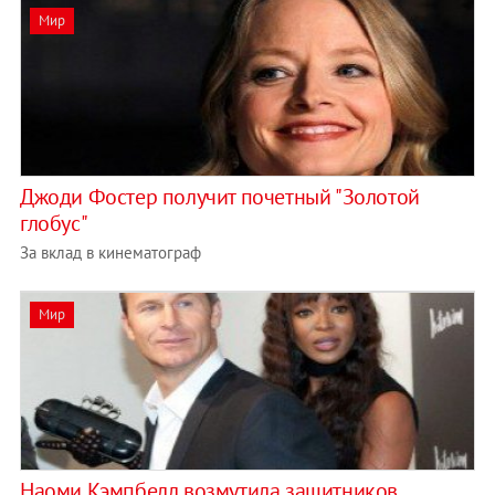
Мир
Джоди Фостер получит почетный "Золотой
глобус"
За вклад в кинематограф
Мир
Наоми Кэмпбелл возмутила защитников