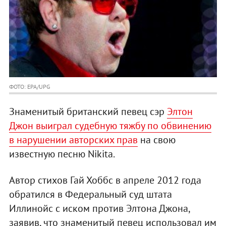
ФОТО: EPA/UPG
Знаменитый британский певец сэр
Элтон
Джон выиграл судебную тяжбу по обвинению
в нарушении авторских прав
на свою
известную песню Nikita.
Автор стихов Гай Хоббс в апреле 2012 года
обратился в Федеральный суд штата
Иллинойс с иском против Элтона Джона,
заявив, что знаменитый певец использовал им