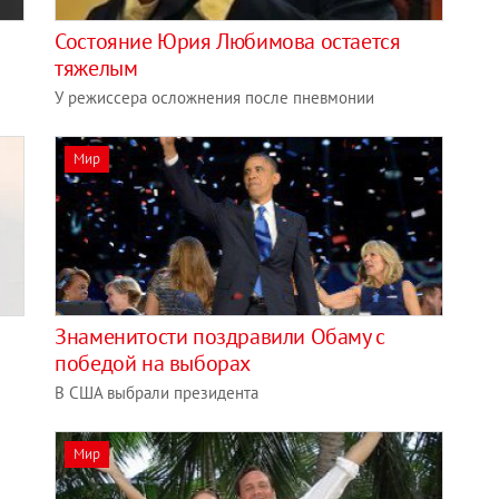
Состояние Юрия Любимова остается
тяжелым
У режиссера осложнения после пневмонии
Мир
Знаменитости поздравили Обаму с
победой на выборах
В США выбрали президента
Мир