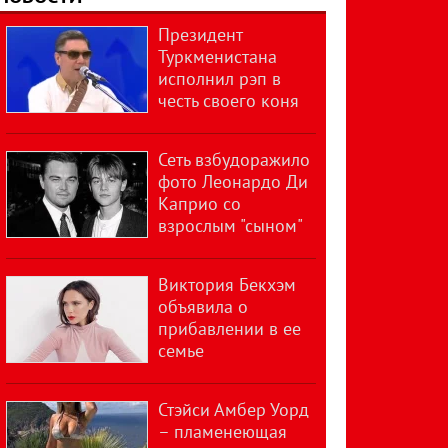
Президент
Туркменистана
исполнил рэп в
честь своего коня
Сеть взбудоражило
фото Леонардо Ди
Каприо со
взрослым "сыном"
Виктория Бекхэм
объявила о
прибавлении в ее
семье
Стэйси Амбер Уорд
– пламенеющая