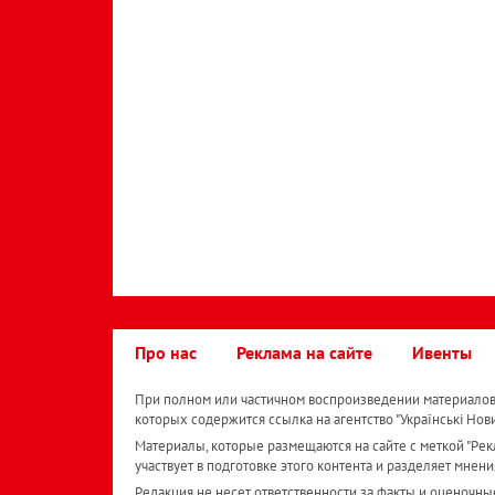
Про нас
Реклама на сайте
Ивенты
При полном или частичном воспроизведении материалов 
которых содержится ссылка на агентство "Українськi Нов
Материалы, которые размещаются на сайте с меткой "Рекл
участвует в подготовке этого контента и разделяет мнени
Редакция не несет ответственности за факты и оценочны