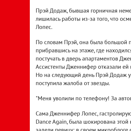
Прэй Додаж, бывшая горничная немецк
лишилась работы из-за того, что ос
Лопес.
По словам Прэй, она была большой 
прибравшись на этаже, где находилс
постучать в дверь апартаментов Дже
Ассистенты Дженнифер отказали ей в 
Но на следующий день Прэй Додаж ув
поступила жалоба от звезды.
"Меня уволили по телефону! За авто
Сама Дженнифер Лопес, гастролиру
Dance Again, была шокирована этой 
задели певицу; в своем микроблоге 