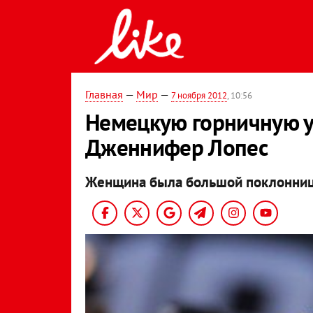
Главная
—
Мир
—
7 ноября 2012
, 10:56
Немецкую горничную у
Дженнифер Лопес
Женщина была большой поклонниц