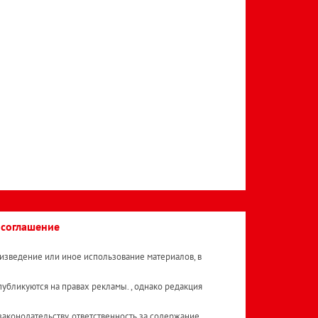
 соглашение
изведение или иное использование материалов, в
публикуются на правах рекламы. , однако редакция
аконодательству, ответственность за содержание