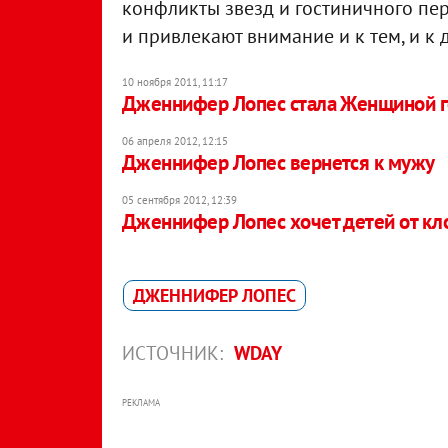
конфликты звезд и гостиничного п
и привлекают внимание и к тем, и к 
10 ноября 2011, 11:17
Дженнифер Лопес стала Женщиной 
06 апреля 2012, 12:15
Дженнифер Лопес вернется к мужу
05 сентября 2012, 12:39
Дженнифер Лопес хочет детей от кл
ДЖЕННИФЕР ЛОПЕС
ИСТОЧНИК:
WDAY
РЕКЛАМА