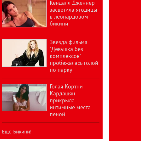
Кендалл Дженнер
засветила ягодицы
в леопардовом
бикини
Звезда фильма
"Девушка без
комплексов"
пробежалась голой
по парку
Голая Кортни
Кардашян
прикрыла
интимные места
пеной
Еще Бикини!