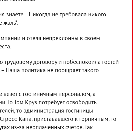
ня знаете… Никогда не требовала никого
 жаль".
омпании и отеля непреклонны в своем
еста.
о трудовому договору и побеспокоила гостей
. – Наша политика не поощряет такого
е везет с гостиничным персоналом, а
и. То Том Круз потребует освободить
ителей, то администрация гостиницы
тросс-Кана, пристававшего к горничным, то
гах из-за неоплаченных счетов. Так