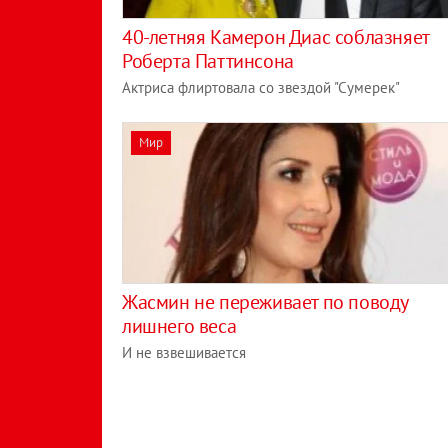
40-летняя Камерон Диас соблазняет
Роберта Паттинсона
Актриса флиртовала со звездой "Сумерек"
Мир
Жасмин не переживает по поводу
лишнего веса
И не взвешивается