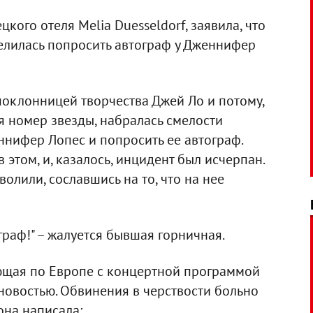
ого отеля Melia Duesseldorf, заявила, что
мелилась попросить автограф у Дженнифер
поклонницей творчества Джей Ло и потому,
я номер звезды, набралась смелости
ннифер Лопес и попросить ее автограф.
этом, и, казалось, инцидент был исчерпан.
олили, сославшись на то, что на нее
граф!" – жалуется бывшая горничная.
ющая по Европе с концертной программой
новостью. Обвинения в черствости больно
она написала: