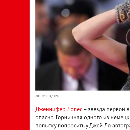
ФОТО: EPA/UPG
Дженнифер Лопес
– звезда первой в
опасно. Горничная одного из немецки
попытку попросить у Джей Ло автогр