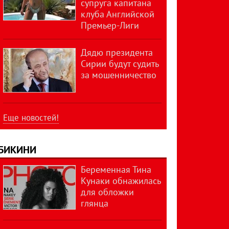
супруга капитана
клуба Английской
Премьер-Лиги
Дядю президента
Сирии будут судить
за мошенничество
Еще новостей!
БИКИНИ
Беременная Тина
Кунаки обнажилась
для обложки
глянца