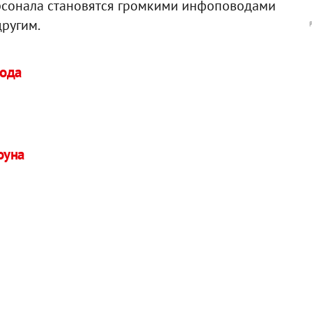
ерсонала становятся громкими инфоповодами
другим.
года
оуна